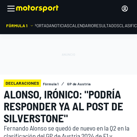
FÓRMULA 1
PORTADA
NOTICIAS
CALENDARIO
RESULTADOS
CLASIFI
DECLARACIONES
Fórmula 1
GP de Austria
ALONSO, IRÓNICO: "PODRÍA
RESPONDER YA AL POST DE
SILVERSTONE"
Fernando Alonso se quedó de nuevo en la Q2 en la
clasificación del GP de Austria 2024 de F1 y