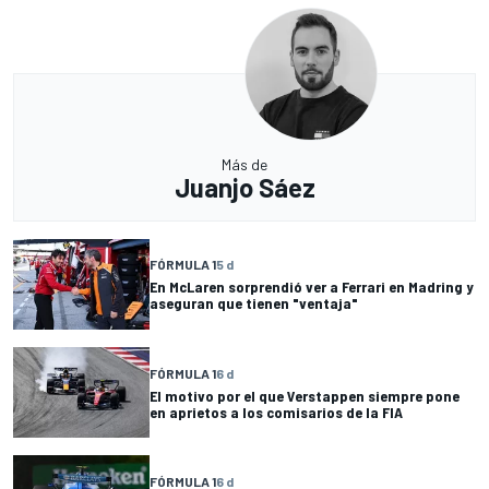
Más de
Juanjo Sáez
FÓRMULA 1
5 d
En McLaren sorprendió ver a Ferrari en Madring y
aseguran que tienen "ventaja"
FÓRMULA 1
6 d
El motivo por el que Verstappen siempre pone
en aprietos a los comisarios de la FIA
FÓRMULA 1
6 d