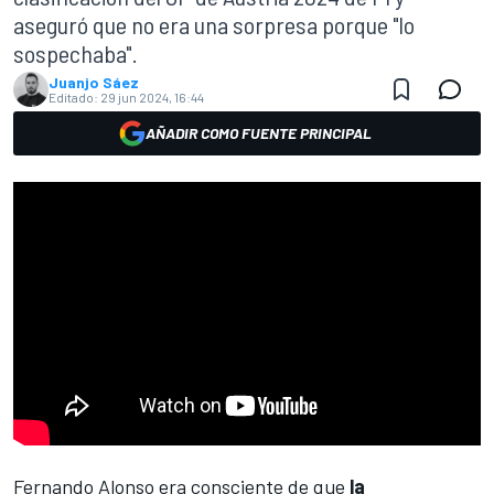
aseguró que no era una sorpresa porque "lo
sospechaba".
Juanjo Sáez
Editado:
29 jun 2024, 16:44
AÑADIR COMO FUENTE PRINCIPAL
Fernando Alonso
era consciente de que
la