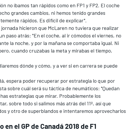
ción no íbamos tan rápidos como en FP1 y FP2. El coche
hecho grandes cambios, ni hemos tenido grandes
emente rápidos. Es difícil de explicar".
 jornada hicieron que McLaren no tuviera que realizar
n paso atrás: "En el coche, al ir cómodos el viernes, no
te la noche, y por la mañana se comportaba igual. Ni
, pero, cuando cruzabas la meta y mirabas el tiempo,
iaremos dónde y cómo, y a ver si en carrera se puede
dá
, espera poder recuperar por estrategia lo que por
ista sobre cuál será su táctica de neumáticos: "Quedan
has estrategias que mirar. Probablemente los
ar, sobre todo si salimos más atrás del 11º, así que
dos y otro de superblandos e intentaremos aprovecharlos
o en el GP de Canadá 2018 de F1