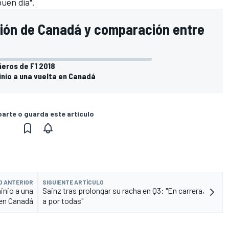
buen día".
ación de Canadá y comparación entre
ñeros de F1 2018
inio a una vuelta en Canadá
rte o guarda este artículo
O ANTERIOR
SIGUIENTE ARTÍCULO
inio a una
Sainz tras prolongar su racha en Q3: "En carrera,
 en Canadá
a por todas"