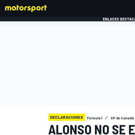
ENLACES DESTAC
FÓRMULA 1
MOTOG
DECLARACIONES
Fórmula 1
GP de Canadá
ALONSO NO SE E