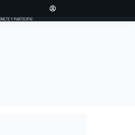
Haz que tu voz se escuche
comentando los artículos
 ÚNETE Y PARTICIPA!
INICIAR SESIÓN
EDICIÓN
ESPAÑA