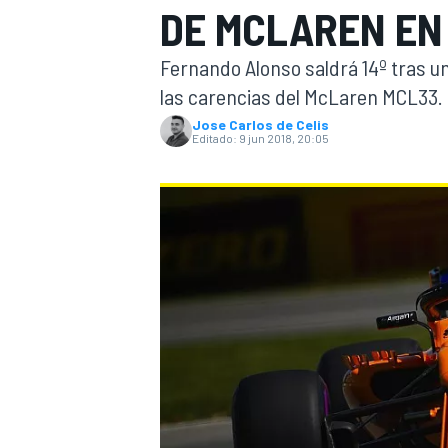
DE MCLAREN EN
INDYCAR
WRC
Fernando Alonso saldrá 14º tras un
las carencias del McLaren MCL33.
Jose Carlos de Celis
Editado:
9 jun 2018, 20:05
WEC
FÓRMULA E