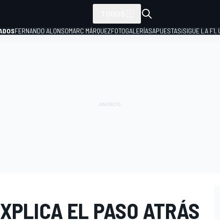
TODOS
ADOS
FERNANDO ALONSO
MARC MÁRQUEZ
FOTOGALERÍAS
APUESTAS
¡SIGUE LA F1,
P
XPLICA EL PASO ATRÁS