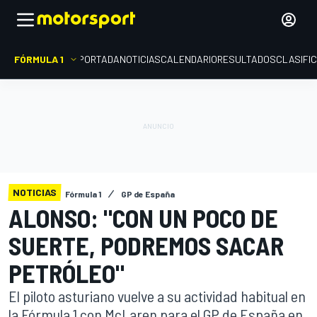
FÓRMULA 1
PORTADA
NOTICIAS
CALENDARIO
RESULTADOS
CLASIFI
NOTICIAS
Fórmula 1
GP de España
ALONSO: "CON UN POCO DE
SUERTE, PODREMOS SACAR
PETRÓLEO"
El piloto asturiano vuelve a su actividad habitual en
la Fórmula 1 con McLaren para el GP de España en