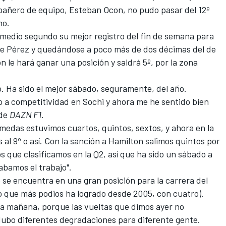
mpañero de equipo,
Esteban Ocon
, no pudo pasar del 12º
no.
 medio segundo su mejor registro del fin de semana para
de
Pérez
y quedándose a poco más de dos décimas del de
on
le hará ganar una posición y saldrá 5º, por la zona
. Ha sido el mejor sábado, seguramente, del año.
o a competitividad en Sochi y ahora me he sentido bien
 de
DAZN F1
.
medas estuvimos cuartos, quintos, sextos, y ahora en la
l 9º o así. Con la sanción a Hamilton salimos quintos por
s que clasificamos en la Q2, así que ha sido un sábado a
bamos el trabajo".
se encuentra en una gran posición para la carrera del
to que más podios ha logrado desde 2005, con cuatro).
a mañana, porque las vueltas que dimos ayer no
 Hubo diferentes degradaciones para diferente gente.