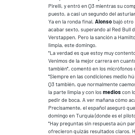
Pirelli, y entró en Q3 mientras su co
puesto, a casi un segundo del asturia
Ya en la ronda final,
Alonso
bajó otro
acabar sexto, superando al Red Bull 
Verstappen
. Pero la sanción a
Hamilt
limpia, este domingo.
"La verdad es que estoy muy contento
Venimos de la mejor carrera en cuant
también", comentó en los micrófonos
"Siempre en las condiciones medio hú
Q3 también, que normalmente caemos a
la parte limpia y con los
medios
con lo
pedir de boca. A ver mañana cómo aca
Precisamente, el español aseguró que 
domingo en
Turquía
(donde es el pilo
"Hay preguntas sin respuesta aún par
ofrecieron quizás resultados claros.