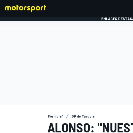
ENLACES DESTAC
FÓRMULA 1
MOTOG
Fórmula 1
GP de Turquía
ALONSO: "NUES