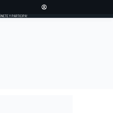
Haz que tu voz se escuche
comentando los artículos
 ÚNETE Y PARTICIPA!
INICIAR SESIÓN
EDICIÓN
ESPAÑA