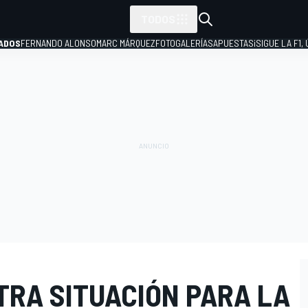
TODOS
ADOS
FERNANDO ALONSO
MARC MÁRQUEZ
FOTOGALERÍAS
APUESTAS
¡SIGUE LA F1,
P
TRA SITUACIÓN PARA LA