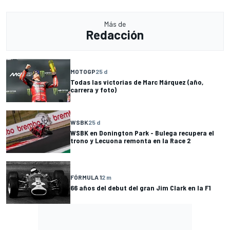
Más de
Redacción
MOTOGP
25 d
Todas las victorias de Marc Márquez (año,
carrera y foto)
WSBK
25 d
WSBK en Donington Park - Bulega recupera el
trono y Lecuona remonta en la Race 2
FÓRMULA 1
2 m
66 años del debut del gran Jim Clark en la F1