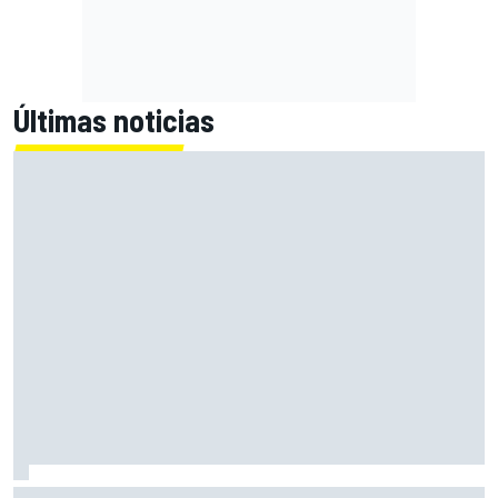
Últimas noticias
Con el Destrier, Bugatti convierte su Bolide de circuito en