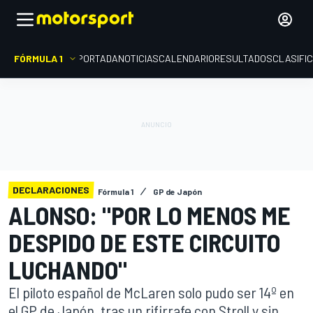
FÓRMULA 1
PORTADA
NOTICIAS
CALENDARIO
RESULTADOS
CLASIFI
DECLARACIONES
Fórmula 1
GP de Japón
ALONSO: "POR LO MENOS ME
DESPIDO DE ESTE CIRCUITO
LUCHANDO"
El piloto español de McLaren solo pudo ser 14º en
el GP de Japón, tras un rifirrafe con Stroll y sin