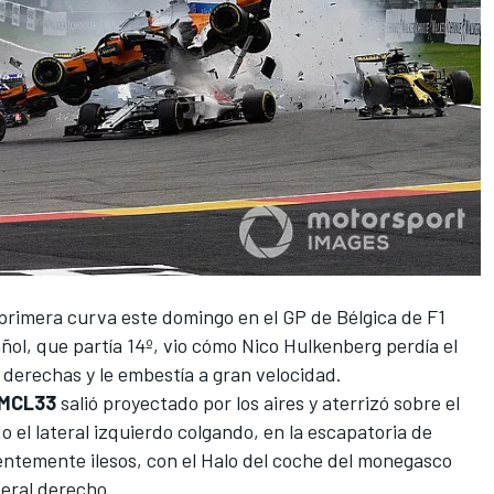
primera curva este domingo en el
GP de Bélgica
de
F1
ñol, que partía 14º, vio cómo
Nico Hulkenberg
perdía el
 derechas y le embestía a gran velocidad.
MCL33
salió proyectado por los aires y aterrizó sobre el
 el lateral izquierdo colgando, en la escapatoria de
arentemente ilesos, con el Halo del coche del monegasco
teral derecho.