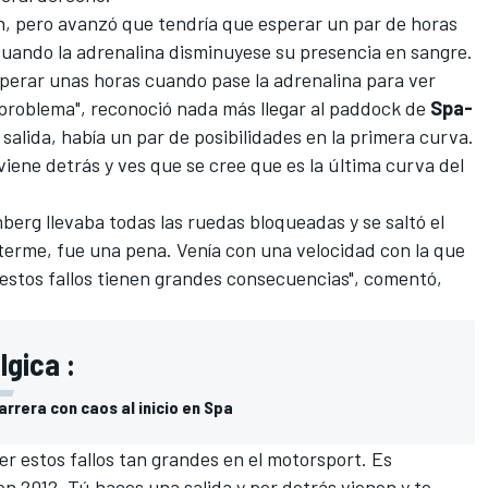
en, pero avanzó que tendría que esperar un par de horas
cuando la adrenalina disminuyese su presencia en sangre.
sperar unas horas cuando pase la adrenalina para ver
 problema", reconoció nada más llegar al paddock de
Spa-
salida, había un par de posibilidades en la primera curva.
viene detrás y ves que se cree que es la última curva del
nberg llevaba todas las ruedas bloqueadas y se saltó el
erme, fue una pena. Venía con una velocidad con la que
 y estos fallos tienen grandes consecuencias", comentó,
lgica :
rrera con caos al inicio en Spa
r estos fallos tan grandes en el motorsport. Es
 2012. Tú haces una salida y por detrás vienen y te