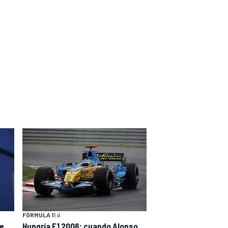
FÓRMULA 1
1 d
de
Hungría F1 2006: cuando Alonso