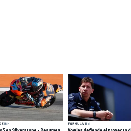
O3
18 h
FÓRMULA 1
1 d
o3 en Silverstone - Resumen
Vowles defiende el proyecto 