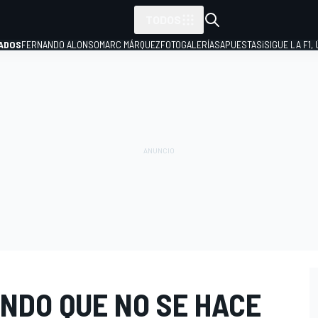
TODOS
ADOS
FERNANDO ALONSO
MARC MÁRQUEZ
FOTOGALERÍAS
APUESTAS
¡SIGUE LA F1,
P
NDO QUE NO SE HACE