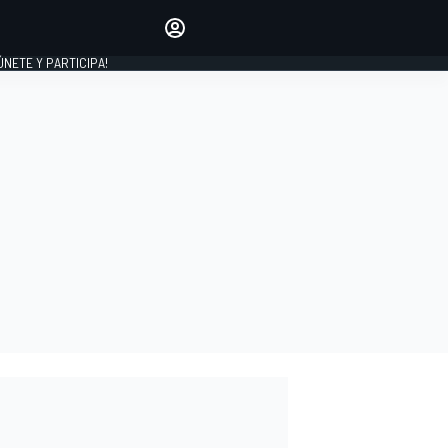
Haz que tu voz se escuche
comentando los artículos
 ÚNETE Y PARTICIPA!
INICIAR SESIÓN
EDICIÓN
ESPAÑA