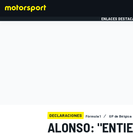
ENLACES DESTAC
FÓRMULA 1
MOTOG
DECLARACIONES
Fórmula 1
GP de Bélgica
ALONSO: "ENTIE