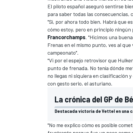
El piloto español aseguró sentirse bi
para saber todas las consecuencias, 
"Sí, por ahora todo bien. Habrá que e
cómo estoy, pero en principio ningún
Francorchamps
. "Hicimos una buena 
Frenas en el mismo punto, ves al que 
campeonato".
"Vi por el espejo retrovisor que Hulke
punto de frenada. No tenía dónde met
no llegas ni siquiera en clasificación
con gesto serio, el asturiano.
La crónica del GP de Bé
Destacada victoria de Vettel en una ca
"No me explico cómo es posible comete
frustrante porque fue un poco como en