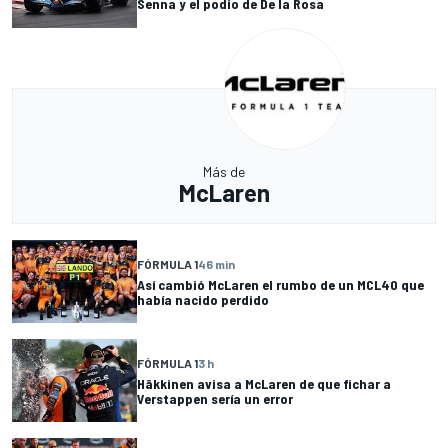
Senna y el podio de De la Rosa
Más de
McLaren
FÓRMULA 1
46 min
Así cambió McLaren el rumbo de un MCL40 que
había nacido perdido
FÓRMULA 1
3 h
Häkkinen avisa a McLaren de que fichar a
Verstappen sería un error