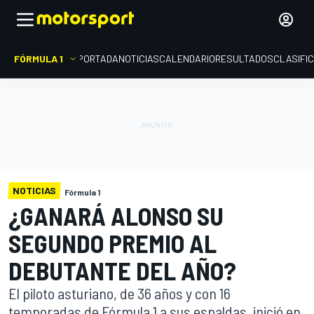
FÓRMULA 1
PORTADA
NOTICIAS
CALENDARIO
RESULTADOS
CLASIFI
NOTICIAS
Fórmula 1
¿GANARÁ ALONSO SU
SEGUNDO PREMIO AL
DEBUTANTE DEL AÑO?
El piloto asturiano, de 36 años y con 16
temporadas de Fórmula 1 a sus espaldas, inició en