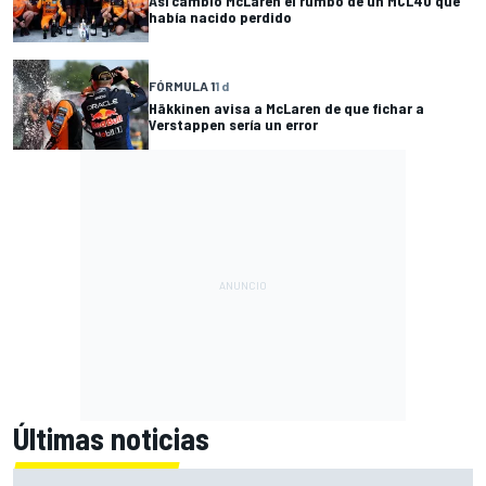
Así cambió McLaren el rumbo de un MCL40 que
había nacido perdido
FÓRMULA 1
1 d
Häkkinen avisa a McLaren de que fichar a
Verstappen sería un error
Últimas noticias