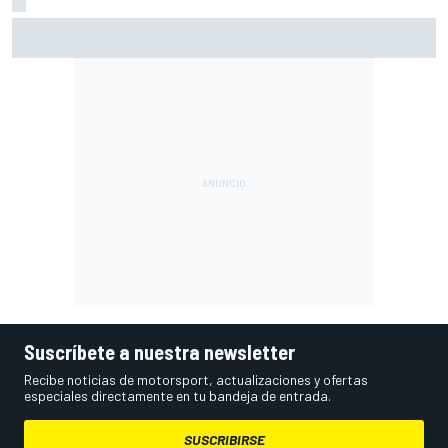
Márquez: "En la tercera vuelta he intentado un arreón y he
visto que ya no tenía neumático"
Suscríbete a nuestra newsletter
Recibe noticias de motorsport, actualizaciones y ofertas
especiales directamente en tu bandeja de entrada.
SUSCRIBIRSE