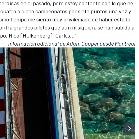
erdidas en el pasado, pero estoy contento con lo que he
cuatro o cinco campeonatos por siete puntos una vez y
 mismo tiempo me siento muy privilegiado de haber estado
contra grandes pilotos que aún ni siquiera se han subido a
o, Nico [Hulkenberg], Carlos...".
Información adicional de Adam Cooper desde Montreal