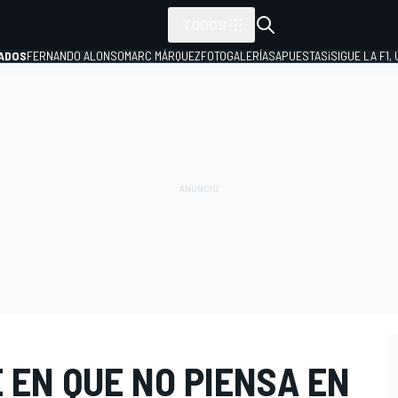
TODOS
ADOS
FERNANDO ALONSO
MARC MÁRQUEZ
FOTOGALERÍAS
APUESTAS
¡SIGUE LA F1,
P
 EN QUE NO PIENSA EN