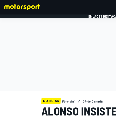
ENLACES DESTAC
FÓRMULA 1
MOTOG
NOTICIAS
Fórmula 1
GP de Canadá
ALONSO INSISTE