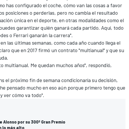
ómo has configurado el coche, cómo van las cosas a favor
os posiciones o perderlas, pero no cambia el resultado
uación única en el deporte, en otras modalidades como el
 puedes garantizar quién ganará cada partido. Aquí, todo
es o Ferrari ganarán la carrera".
en las últimas semanas, como cada año cuando llega el
claro que en 2017 firmó un contrato "multianual" y que su
uda.
ato multianual. Me quedan muchos años", respondió,
ns el próximo fin de semana
condicionaría su decisión,
 he pensado mucho en eso aún porque primero tengo que
 y ver cómo va todo".
e Alonso por su 300º Gran Premio
n lo más alto