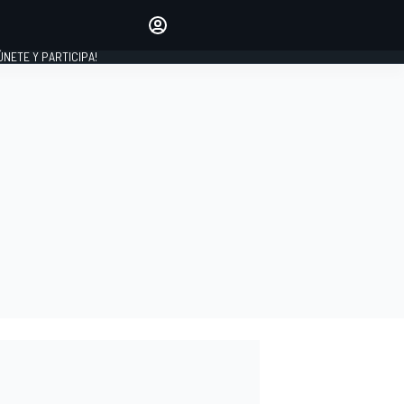
Haz que tu voz se escuche
comentando los artículos
 ÚNETE Y PARTICIPA!
INICIAR SESIÓN
EDICIÓN
ESPAÑA