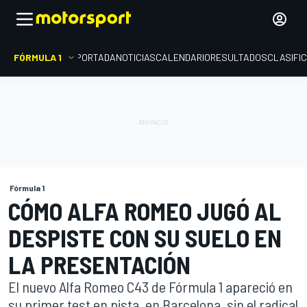
FÓRMULA 1
PORTADA
NOTICIAS
CALENDARIO
RESULTADOS
CLASIFI
Fórmula 1
CÓMO ALFA ROMEO JUGÓ AL
DESPISTE CON SU SUELO EN
LA PRESENTACIÓN
El nuevo Alfa Romeo C43 de Fórmula 1 apareció en
su primer test en pista, en Barcelona, sin el radical