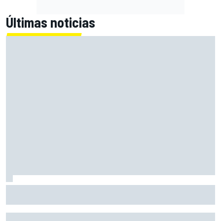
Últimas noticias
Pérez explica qué está frenando a Cadillac en la F1 2026