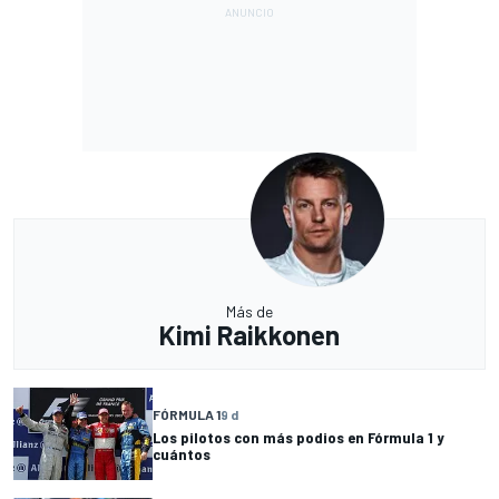
Más de
Kimi Raikkonen
FÓRMULA 1
9 d
Los pilotos con más podios en Fórmula 1 y
cuántos