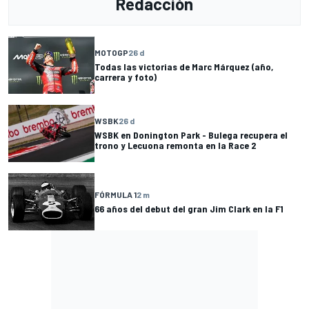
Redacción
MOTOGP
26 d
Todas las victorias de Marc Márquez (año,
carrera y foto)
WSBK
26 d
WSBK en Donington Park - Bulega recupera el
trono y Lecuona remonta en la Race 2
FÓRMULA 1
2 m
66 años del debut del gran Jim Clark en la F1