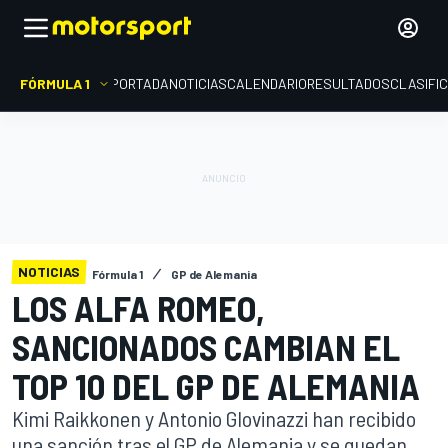
FÓRMULA 1
PORTADA
NOTICIAS
CALENDARIO
RESULTADOS
CLASIFI
NOTICIAS
Fórmula 1
GP de Alemania
LOS ALFA ROMEO,
SANCIONADOS CAMBIAN EL
TOP 10 DEL GP DE ALEMANIA
Kimi Raikkonen y Antonio GIovinazzi han recibido
una sanción tras el GP de Alemania y se quedan