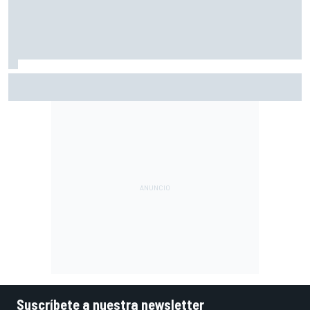
Cuando Agostini estuvo tentado con ir a la Fórmula 1 con
Ferrari
Suscríbete a nuestra newsletter