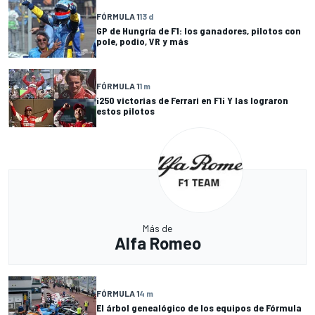
FÓRMULA 1
13 d
GP de Hungría de F1: los ganadores, pilotos con
pole, podio, VR y más
FÓRMULA 1
1 m
¡250 victorias de Ferrari en F1¡ Y las lograron
estos pilotos
Más de
Alfa Romeo
FÓRMULA 1
4 m
El árbol genealógico de los equipos de Fórmula