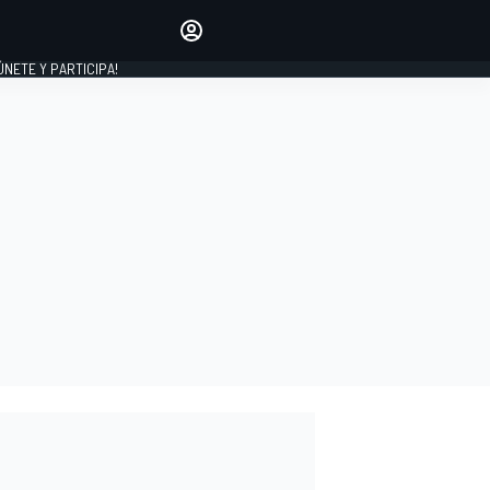
Haz que tu voz se escuche
comentando los artículos
 ÚNETE Y PARTICIPA!
INICIAR SESIÓN
EDICIÓN
ESPAÑA