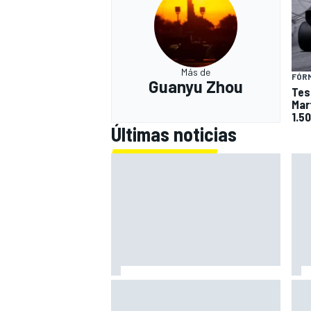
Más de
FÓRM
Guanyu Zhou
Test
Mar
1.5
Últimas noticias
Bagnaia: "Este año no sé todo
Zar
sobre mi moto, entro en pista y
mot
simplemente piloto lo que tengo"
gra