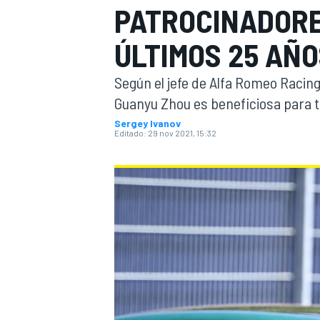
PATROCINADORE
INDYCAR
WRC
ÚLTIMOS 25 AÑ
Según el jefe de Alfa Romeo Racing
Guanyu Zhou es beneficiosa para t
Sergey Ivanov
Editado:
29 nov 2021, 15:32
WEC
FÓRMULA E