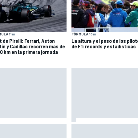
ULA 1
1 m
FÓRMULA 1
3 m
 de Pirelli: Ferrari, Aston
La altura y el peso de los pilo
tin y Cadillac recorren más de
de F1: récords y estadísticas
00 km en la primera jornada
co se vuelve a subir a una
Así vivimos la Práctica de Mo
o tres meses después de su
en Silverstone (Gran Bretaña)
ve lesión