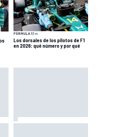
FÓRMULA 1
3 m
Los dorsales de los pilotos de F1
tos
en 2026: qué número y por qué
Márquez: "El año pasado marcaba
toGP
la diferencia en puntos en los que
,
ahora voy algo peor"