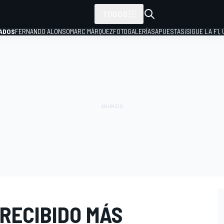
TODOS
ADOS
FERNANDO ALONSO
MARC MÁRQUEZ
FOTOGALERÍAS
APUESTAS
¡SIGUE LA F1,
P
RECIBIDO MÁS