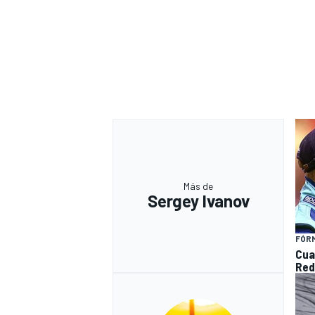
Más de
Sergey Ivanov
FÓRM
Cua
Red