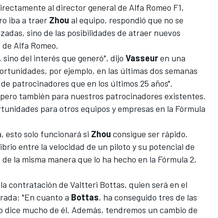
irectamente al director general de
Alfa Romeo F1
,
ro iba a traer
Zhou
al equipo, respondió que no se
lizadas, sino de las posibilidades de atraer nuevos
o de Alfa Romeo.
, sino del interés que generó", dijo
Vasseur
en una
portunidades, por ejemplo, en las últimas dos semanas
e patrocinadores que en los últimos 25 años".
, pero también para nuestros patrocinadores existentes.
rtunidades para otros equipos y empresas en la
Fórmula
, esto solo funcionará si
Zhou
consigue ser rápido.
brio entre la velocidad de un piloto y su potencial de
o de la misma manera que lo ha hecho en la
Fórmula 2
,
la contratación de
Valtteri Bottas
, quien será en el
rada: "En cuanto a
Bottas
, ha conseguido tres de las
so dice mucho de él. Además, tendremos un cambio de