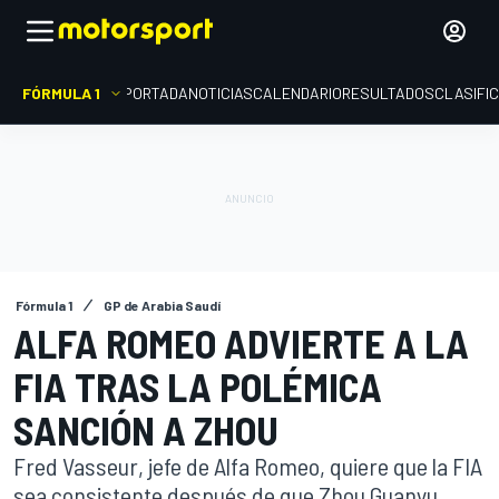
FÓRMULA 1
PORTADA
NOTICIAS
CALENDARIO
RESULTADOS
CLASIFI
Fórmula 1
GP de Arabia Saudí
ALFA ROMEO ADVIERTE A LA
FIA TRAS LA POLÉMICA
SANCIÓN A ZHOU
Fred Vasseur, jefe de Alfa Romeo, quiere que la FIA
sea consistente después de que Zhou Guanyu