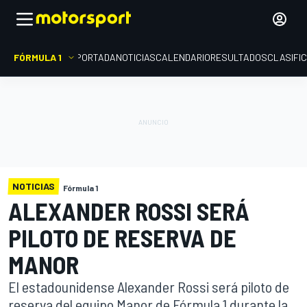
FÓRMULA 1
PORTADA
NOTICIAS
CALENDARIO
RESULTADOS
CLASIFI
NOTICIAS
Fórmula 1
ALEXANDER ROSSI SERÁ
PILOTO DE RESERVA DE
MANOR
El estadounidense Alexander Rossi será piloto de
reserva del equipo Manor de Fórmula 1 durante la