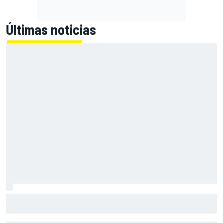
Últimas noticias
Bagnaia: "Este año no sé todo sobre mi moto, entro en
pista y simplemente piloto lo que tengo"