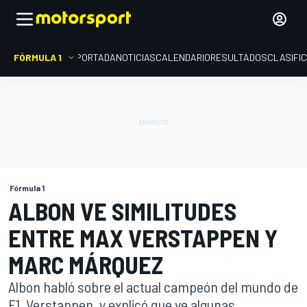
FÓRMULA 1
PORTADA
NOTICIAS
CALENDARIO
RESULTADOS
CLASIFI
Fórmula 1
ALBON VE SIMILITUDES
ENTRE MAX VERSTAPPEN Y
MARC MÁRQUEZ
Albon habló sobre el actual campeón del mundo de
F1, Verstappen, y explicó que ve algunas