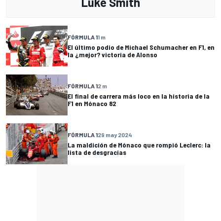
Luke Smith
FÓRMULA 1
1 m
El último podio de Michael Schumacher en F1, en
la ¿mejor? victoria de Alonso
FÓRMULA 1
2 m
El final de carrera más loco en la historia de la
F1 en Mónaco 82
FÓRMULA 1
29 may 2024
La maldición de Mónaco que rompió Leclerc: la
lista de desgracias