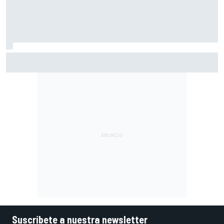
Vowles defiende el proyecto de Williams pese a sus pobres
resultados en 2026
Suscríbete a nuestra newsletter