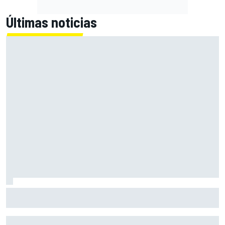
Últimas noticias
El momento en el que Stroll llegó a dejar de disfrutar de las
carreras