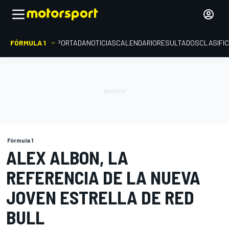
FÓRMULA 1
PORTADA
NOTICIAS
CALENDARIO
RESULTADOS
CLASIFI
Fórmula 1
ALEX ALBON, LA
REFERENCIA DE LA NUEVA
JOVEN ESTRELLA DE RED
BULL