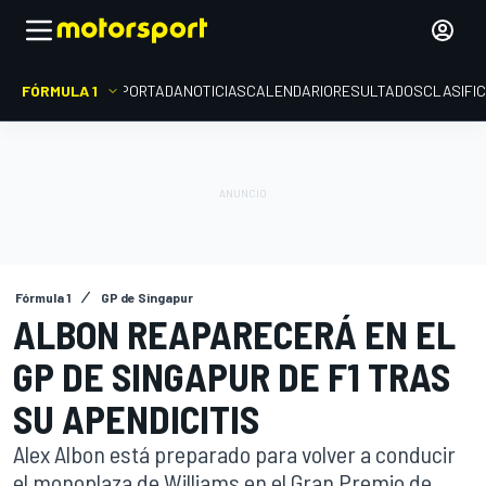
FÓRMULA 1
PORTADA
NOTICIAS
CALENDARIO
RESULTADOS
CLASIFI
Fórmula 1
GP de Singapur
ALBON REAPARECERÁ EN EL
GP DE SINGAPUR DE F1 TRAS
SU APENDICITIS
Alex Albon está preparado para volver a conducir
el monoplaza de Williams en el Gran Premio de