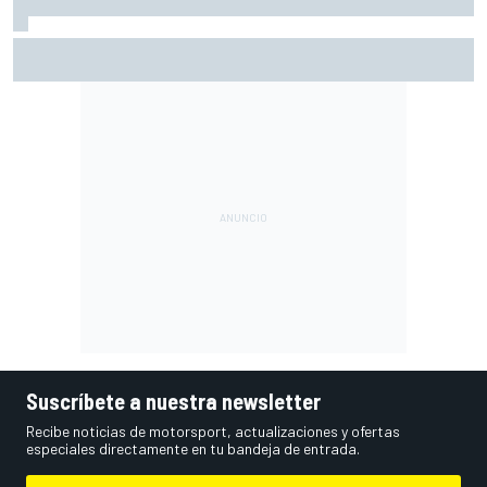
Así queda el Mundial de MotoGP 2026 tras Silverstone:
puntos y posiciones
Suscríbete a nuestra newsletter
Recibe noticias de motorsport, actualizaciones y ofertas
especiales directamente en tu bandeja de entrada.