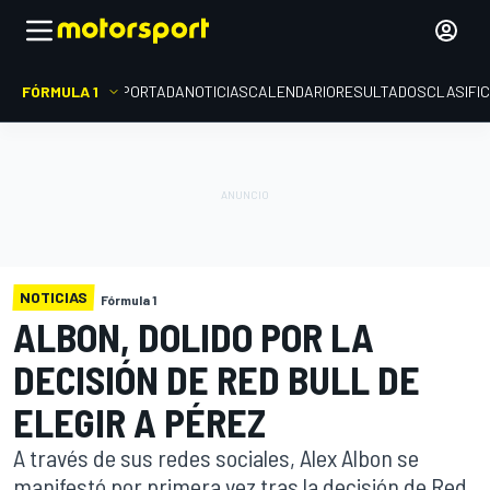
FÓRMULA 1
PORTADA
NOTICIAS
CALENDARIO
RESULTADOS
CLASIFI
NOTICIAS
Fórmula 1
ALBON, DOLIDO POR LA
DECISIÓN DE RED BULL DE
ELEGIR A PÉREZ
A través de sus redes sociales, Alex Albon se
manifestó por primera vez tras la decisión de Red