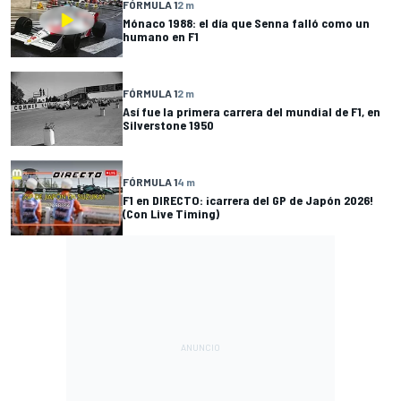
FÓRMULA 1
2 m
Mónaco 1988: el día que Senna falló como un
humano en F1
FÓRMULA 1
2 m
Así fue la primera carrera del mundial de F1, en
Silverstone 1950
FÓRMULA 1
4 m
F1 en DIRECTO: ¡carrera del GP de Japón 2026!
(Con Live Timing)