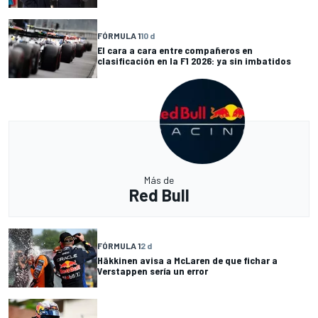
FÓRMULA 1
10 d
El cara a cara entre compañeros en
clasificación en la F1 2026: ya sin imbatidos
Más de
Red Bull
FÓRMULA 1
2 d
Häkkinen avisa a McLaren de que fichar a
Verstappen sería un error