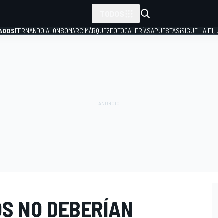
TODOS
ADOS
FERNANDO ALONSO
MARC MÁRQUEZ
FOTOGALERÍAS
APUESTAS
¡SIGUE LA F1,
P
OS NO DEBERÍAN