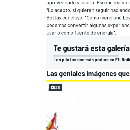
aprovecharlo y usarlo. Eso me dio mu
"Lo acepto, si quieren seguir hacién
Bottas concluyó: "Como mencionó Lewi
podemos convertir algunas experiencia
usarlo como fuente de energía".
Te gustará esta galería
Los pilotos con más podios en F1: Raik
Las geniales imágenes que 
MÁS CATEGORÍAS
20