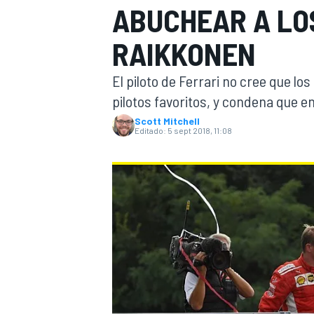
ABUCHEAR A LOS
INDYCAR
WRC
RAIKKONEN
El piloto de Ferrari no cree que lo
pilotos favoritos, y condena que e
Scott Mitchell
Editado:
5 sept 2018, 11:08
WEC
FÓRMULA E