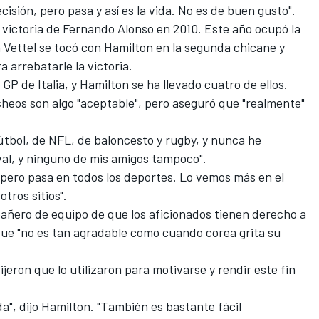
cisión, pero pasa y así es la vida. No es de buen gusto".
 victoria de
Fernando Alonso
en 2010. Este año ocupó la
 Vettel
se tocó con Hamilton en la segunda chicane y
a arrebatarle la victoria.
GP de Italia
, y Hamilton se ha llevado cuatro de ellos.
ucheos son algo "aceptable", pero aseguró que "realmente"
útbol, ​de NFL, de baloncesto y rugby, y nunca he
val, y ninguno de mis amigos tampoco".
 pero pasa en todos los deportes. Lo vemos más en el
tros sitios".
añero de equipo de que los aficionados tienen derecho a
que "no es tan agradable como cuando corea grita su
eron que lo utilizaron para motivarse y rendir este fin
da", dijo
Hamilton
. "También es bastante fácil