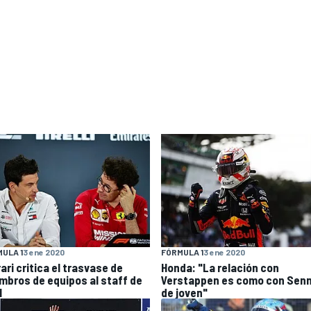
ULA 1
3 ene 2020
FÓRMULA 1
3 ene 2020
ari critica el trasvase de
Honda: "La relación con
mbros de equipos al staff de
Verstappen es como con Sen
1
de joven"