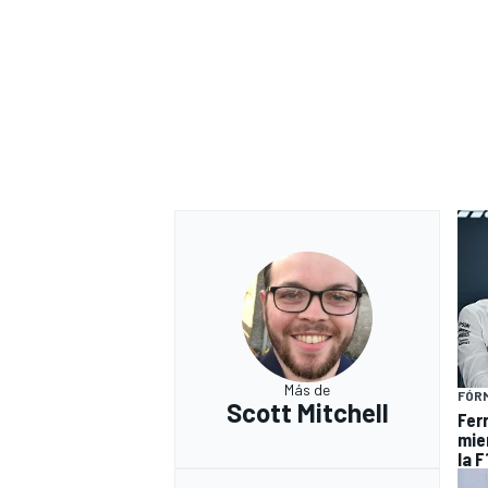
Más de
FÓRM
Scott Mitchell
Ferr
mie
la F