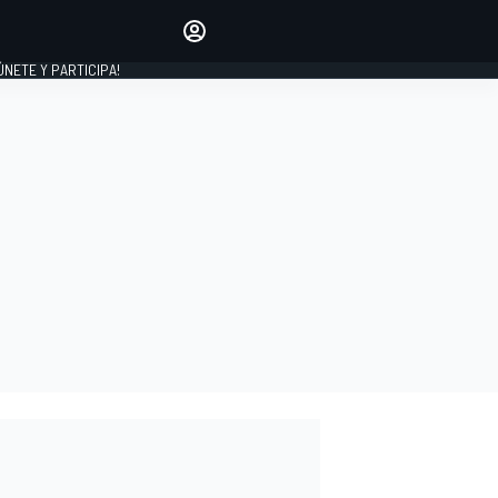
Haz que tu voz se escuche
comentando los artículos
 ÚNETE Y PARTICIPA!
INICIAR SESIÓN
EDICIÓN
ESPAÑA