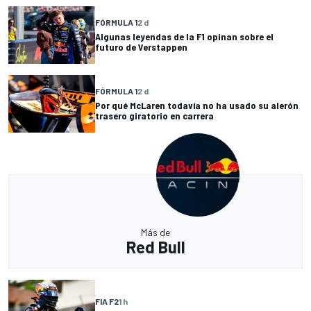
FÓRMULA 1
2 d
Algunas leyendas de la F1 opinan sobre el
futuro de Verstappen
FÓRMULA 1
2 d
Por qué McLaren todavía no ha usado su alerón
trasero giratorio en carrera
Más de
Red Bull
FIA F2
1 h