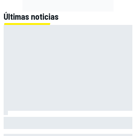
Últimas noticias
Marcus Ericsson seguirá con Andretti en la temporada
2027 de IndyCar