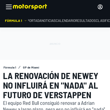
FÓRMULA 1
PORTADA
NOTICIAS
CALENDARIO
RESULTADOS
CLASIFI
Fórmula 1
GP de Miami
LA RENOVACIÓN DE NEWEY
NO INFLUIRÁ EN "NADA" AL
FUTURO DE VERSTAPPEN
El equipo Red Bull consiguió renovar a Adrian
Newey a largo plazo, pero eso no influirá en "nada"