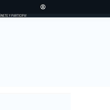
Haz que tu voz se escuche
comentando los artículos
 ÚNETE Y PARTICIPA!
INICIAR SESIÓN
EDICIÓN
ESPAÑA