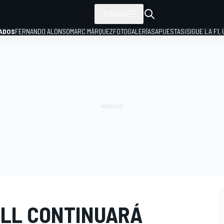
TODOS
ADOS
FERNANDO ALONSO
MARC MÁRQUEZ
FOTOGALERÍAS
APUESTAS
¡SIGUE LA F1,
P
ULL CONTINUARÁ