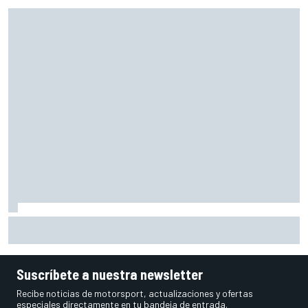
McLaren admite el problema que aún esconde su coche
pese a volver a ganar: "No es fácil"
Suscríbete a nuestra newsletter
Recibe noticias de motorsport, actualizaciones y ofertas
especiales directamente en tu bandeja de entrada.