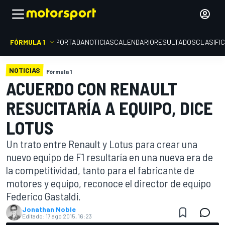
FÓRMULA 1
PORTADA
NOTICIAS
CALENDARIO
RESULTADOS
CLASIFI
NOTICIAS
Fórmula 1
ACUERDO CON RENAULT
RESUCITARÍA A EQUIPO, DICE
LOTUS
Un trato entre Renault y Lotus para crear una
nuevo equipo de F1 resultaría en una nueva era de
la competitividad, tanto para el fabricante de
motores y equipo, reconoce el director de equipo
Federico Gastaldi.
Jonathan Noble
Editado:
17 ago 2015, 16:23