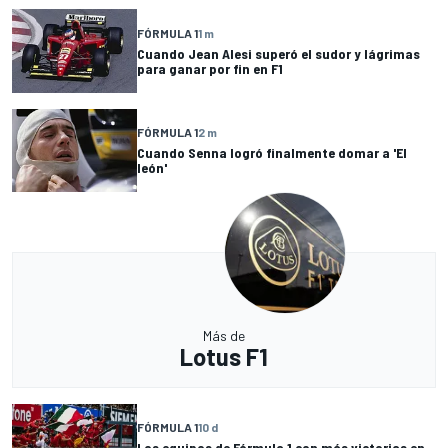
FÓRMULA 1
1 m
Cuando Jean Alesi superó el sudor y lágrimas
para ganar por fin en F1
FÓRMULA 1
2 m
Cuando Senna logró finalmente domar a 'El
león'
Más de
Lotus F1
FÓRMULA 1
10 d
Los equipos de Fórmula 1 con más victorias en