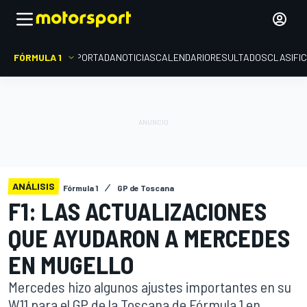
FÓRMULA 1
PORTADA
NOTICIAS
CALENDARIO
RESULTADOS
CLASIFI
ANÁLISIS
Fórmula 1
GP de Toscana
F1: LAS ACTUALIZACIONES
QUE AYUDARON A MERCEDES
EN MUGELLO
Mercedes hizo algunos ajustes importantes en su
W11 para el GP de la Toscana de Fórmula 1 en