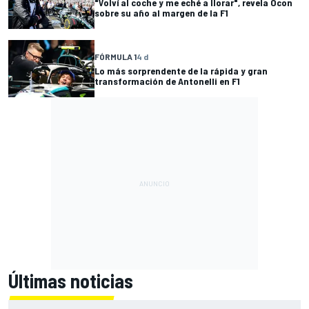
"Volví al coche y me eché a llorar", revela Ocon
sobre su año al margen de la F1
FÓRMULA 1
4 d
Lo más sorprendente de la rápida y gran
transformación de Antonelli en F1
Últimas noticias