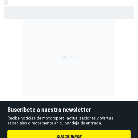
Márquez: "El año pasado marcaba la diferencia en puntos
en los que ahora voy algo peor"
Suscríbete a nuestra newsletter
Recibe noticias de motorsport, actualizaciones y ofertas
especiales directamente en tu bandeja de entrada.
SUSCRIBIRSE