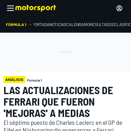
FÓRMULA 1
PORTADA
NOTICIAS
CALENDARIO
RESULTADOS
CLASIFI
ANÁLISIS
Fórmula 1
LAS ACTUALIZACIONES DE
FERRARI QUE FUERON
'MEJORAS' A MEDIAS
El séptimo puesto de Charles Leclerc en el GP de
Eifel en Nürburgring dio esperanzas a Ferrari