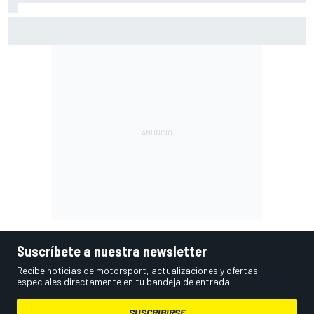
Vowles defiende el proyecto de Williams pese a sus pobres
resultados en 2026
Suscríbete a nuestra newsletter
Recibe noticias de motorsport, actualizaciones y ofertas
especiales directamente en tu bandeja de entrada.
SUSCRIBIRSE