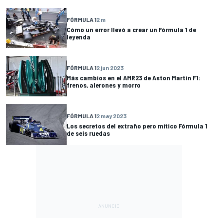
FÓRMULA 1
2 m
Cómo un error llevó a crear un Fórmula 1 de
leyenda
FÓRMULA 1
2 jun 2023
Más cambios en el AMR23 de Aston Martin F1:
frenos, alerones y morro
FÓRMULA 1
2 may 2023
Los secretos del extraño pero mítico Fórmula 1
de seis ruedas