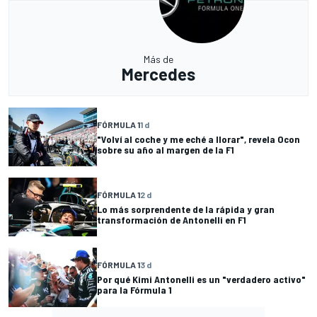
Más de
Mercedes
FÓRMULA 1
1 d
"Volví al coche y me eché a llorar", revela Ocon
sobre su año al margen de la F1
FÓRMULA 1
2 d
Lo más sorprendente de la rápida y gran
transformación de Antonelli en F1
FÓRMULA 1
3 d
Por qué Kimi Antonelli es un "verdadero activo"
para la Fórmula 1