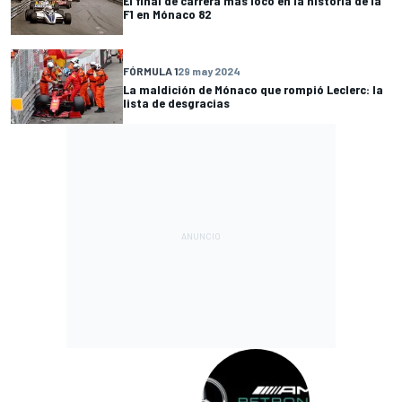
El final de carrera más loco en la historia de la
F1 en Mónaco 82
FÓRMULA 1
29 may 2024
La maldición de Mónaco que rompió Leclerc: la
lista de desgracias