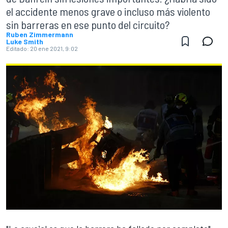
el accidente menos grave o incluso más violento
sin barreras en ese punto del circuito?
Ruben Zimmermann
Luke Smith
Editado:
20 ene 2021, 9:02