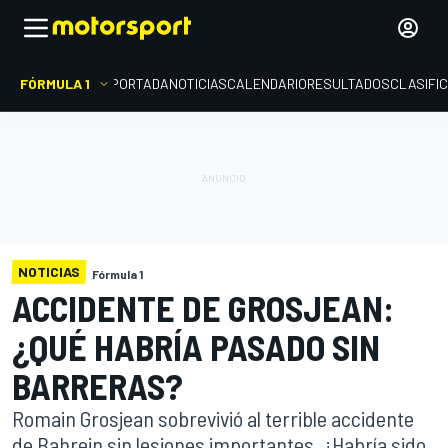
FÓRMULA 1
PORTADA
NOTICIAS
CALENDARIO
RESULTADOS
CLASIFI
NOTICIAS
Fórmula 1
ACCIDENTE DE GROSJEAN:
¿QUÉ HABRÍA PASADO SIN
BARRERAS?
Romain Grosjean sobrevivió al terrible accidente
de Bahrein sin lesiones importantes. ¿Habría sido