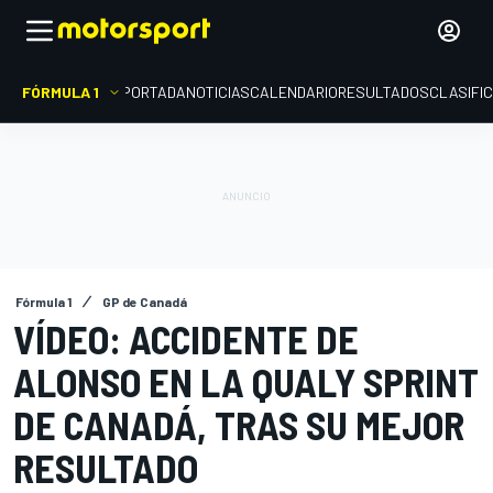
FÓRMULA 1
PORTADA
NOTICIAS
CALENDARIO
RESULTADOS
CLASIFI
Fórmula 1
GP de Canadá
VÍDEO: ACCIDENTE DE
ALONSO EN LA QUALY SPRINT
DE CANADÁ, TRAS SU MEJOR
RESULTADO