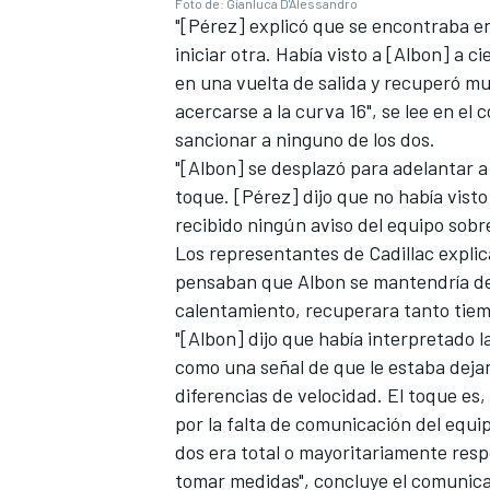
Foto de: Gianluca D'Alessandro
"[Pérez] explicó que se encontraba en
iniciar otra. Había visto a [Albon] a c
en una vuelta de salida y recuperó muc
acercarse a la curva 16", se lee en el
sancionar a ninguno de los dos.
"[Albon] se desplazó para adelantar a [
toque. [Pérez] dijo que no había visto
recibido ningún aviso del equipo sobre
Los representantes de Cadillac explic
pensaban que Albon se mantendría det
calentamiento, recuperara tanto tiem
"[Albon] dijo que había interpretado l
como una señal de que le estaba dejan
diferencias de velocidad. El toque es
por la falta de comunicación del equ
dos era total o mayoritariamente resp
tomar medidas", concluye el comunic