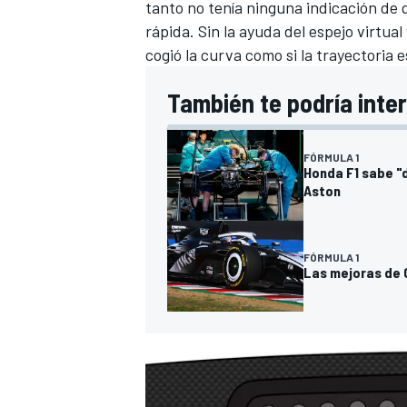
tanto no tenía ninguna indicación de
rápida. Sin la ayuda del espejo virtua
cogió la curva como si la trayectoria 
También te podría inte
FÓRMULA 1
Honda F1 sabe "d
Aston
MÁS CATEGORÍAS
FÓRMULA 1
Las mejoras de C