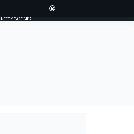
Haz que tu voz se escuche
comentando los artículos
 ÚNETE Y PARTICIPA!
INICIAR SESIÓN
EDICIÓN
ESPAÑA