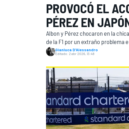
PROVOCÓ EL AC
INDYCAR
WRC
PÉREZ EN JAPÓ
Albon y Pérez chocaron en la chic
de la F1 por un extraño problema en
Gianluca D'Alessandro
Editado:
2 abr 2026, 13:48
WEC
FÓRMULA E