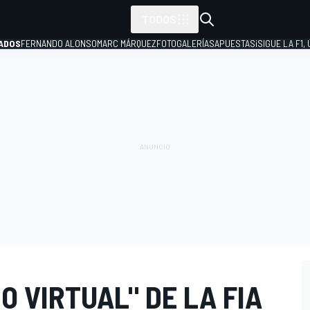
TODOS
ADOS
FERNANDO ALONSO
MARC MÁRQUEZ
FOTOGALERÍAS
APUESTAS
¡SIGUE LA F1,
P
O VIRTUAL" DE LA FIA