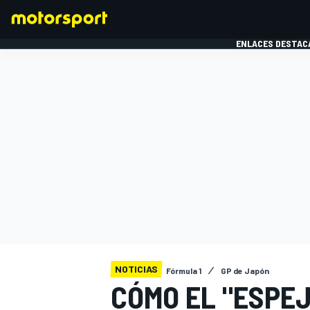
ENLACES DESTAC
FÓRMULA 1
MOTOG
NOTICIAS
Fórmula 1
GP de Japón
CÓMO EL "ESPEJ