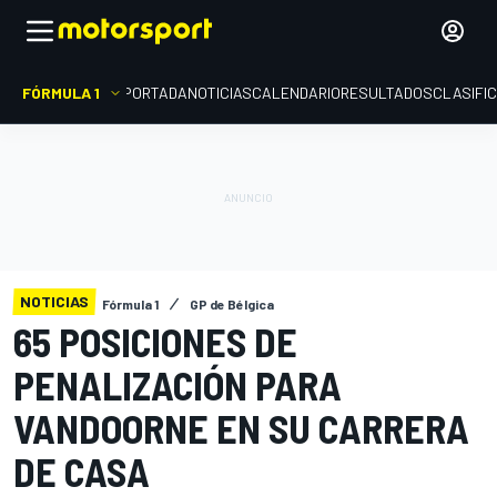
FÓRMULA 1
PORTADA
NOTICIAS
CALENDARIO
RESULTADOS
CLASIFI
NOTICIAS
Fórmula 1
GP de Bélgica
65 POSICIONES DE
PENALIZACIÓN PARA
VANDOORNE EN SU CARRERA
DE CASA