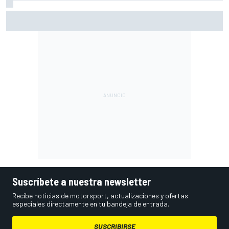
Ogura: "No estaba seguro de poder acabar la carrera por la
degradación"
Suscríbete a nuestra newsletter
Recibe noticias de motorsport, actualizaciones y ofertas
especiales directamente en tu bandeja de entrada.
SUSCRIBIRSE