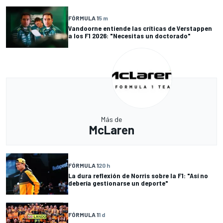
FÓRMULA 1
5 m
Vandoorne entiende las críticas de Verstappen
a los F1 2026: "Necesitas un doctorado"
Más de
McLaren
FÓRMULA 1
20 h
La dura reflexión de Norris sobre la F1: "Así no
debería gestionarse un deporte"
FÓRMULA 1
1 d