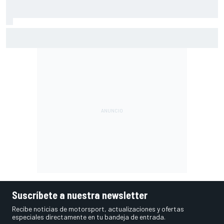
MotoGP en DIRECTO: la Práctica de Silverstone (Gran
Bretaña), con Live Timing
Suscríbete a nuestra newsletter
Recibe noticias de motorsport, actualizaciones y ofertas
especiales directamente en tu bandeja de entrada.