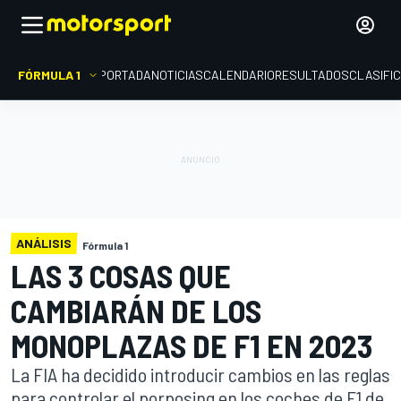
FÓRMULA 1
PORTADA
NOTICIAS
CALENDARIO
RESULTADOS
CLASIFI
ANÁLISIS
Fórmula 1
LAS 3 COSAS QUE
CAMBIARÁN DE LOS
MONOPLAZAS DE F1 EN 2023
La FIA ha decidido introducir cambios en las reglas
para controlar el porposing en los coches de F1 de