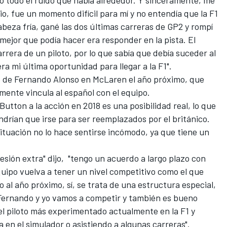
o, fue un momento difícil para mí y no entendía que la F1
beza fría, gané las dos últimas carreras de GP2 y rompí
o mejor que podía hacer era responder en la pista. El
rrera de un piloto, por lo que sabía que debía suceder al
a mi última oportunidad para llegar a la F1".
de Fernando Alonso en McLaren el año próximo, que
lmente vincula al español con el equipo.
Button a la acción en 2018 es una posibilidad real, lo que
ndrían que irse para ser reemplazados por el británico.
ituación no lo hace sentirse incómodo, ya que tiene un
esión extra" dijo, "tengo un acuerdo a largo plazo con
ipo vuelva a tener un nivel competitivo como el que
al año próximo, sí, se trata de una estructura especial,
 Fernando y yo vamos a competir y también es bueno
l piloto más experimentado actualmente en la F1 y
a en el simulador o asistiendo a algunas carreras".