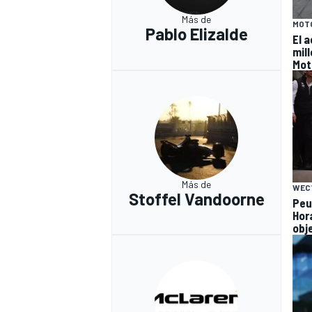
Más de
MOT
Pablo Elizalde
El 
mil
Mot
Más de
WEC
Stoffel Vandoorne
Peu
Hor
obj