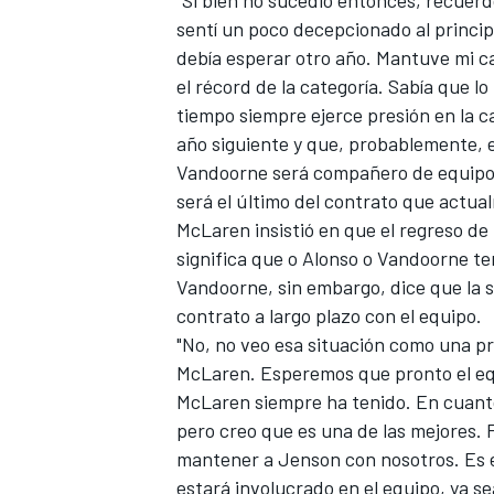
sentí un poco decepcionado al principi
debía esperar otro año. Mantuve mi ca
el récord de la categoría. Sabía que l
tiempo siempre ejerce presión en la ca
año siguiente y que, probablemente, er
Vandoorne será compañero de equipo 
será el último del contrato que actua
McLaren insistió en que el regreso de 
significa que o Alonso o Vandoorne te
Vandoorne, sin embargo, dice que la s
MÁS CATEGORÍAS
contrato a largo plazo con el equipo.
"No, no veo esa situación como una pr
McLaren. Esperemos que pronto el equ
McLaren siempre ha tenido. En cuanto 
pero creo que es una de las mejores.
mantener a Jenson con nosotros. Es e
estará involucrado en el equipo, ya se