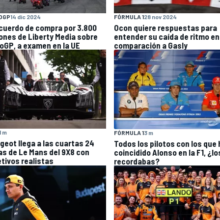
OGP
14 dic 2024
FÓRMULA 1
28 nov 2024
acuerdo de compra por 3.800
Ocon quiere respuestas para
lones de Liberty Media sobre
entender su caída de ritmo en
oGP, a examen en la UE
comparación a Gasly
1 m
FÓRMULA 1
3 m
geot llega a las cuartas 24
Todos los pilotos con los que 
as de Le Mans del 9X8 con
coincidido Alonso en la F1, ¿lo
etivos realistas
recordabas?