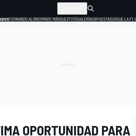
TODOS
ADOS
FERNANDO ALONSO
MARC MÁRQUEZ
FOTOGALERÍAS
APUESTAS
¡SIGUE LA F1,
P
TIMA OPORTUNIDAD PARA