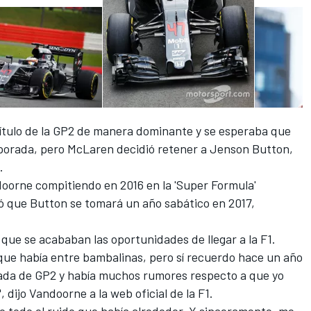
título de la GP2 de manera dominante y se esperaba que
mporada, pero McLaren decidió retener a Jenson Button,
.
oorne compitiendo en 2016 en la 'Super Formula'
 que Button se tomará un año sabático en 2017,
que se acababan las oportunidades de llegar a la F1.
 que había entre bambalinas, pero sí recuerdo hace un año
da de GP2 y había muchos rumores respecto a que yo
dijo Vandoorne a la web oficial de la F1.
o todo el ruido que había alrededor. Y sinceramente, me