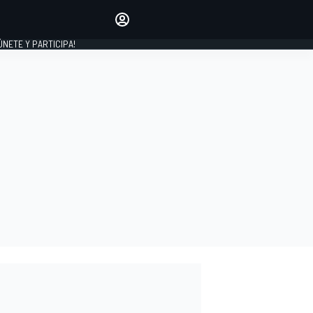
Haz que tu voz se escuche
comentando los artículos
 ÚNETE Y PARTICIPA!
INICIAR SESIÓN
EDICIÓN
ESPAÑA