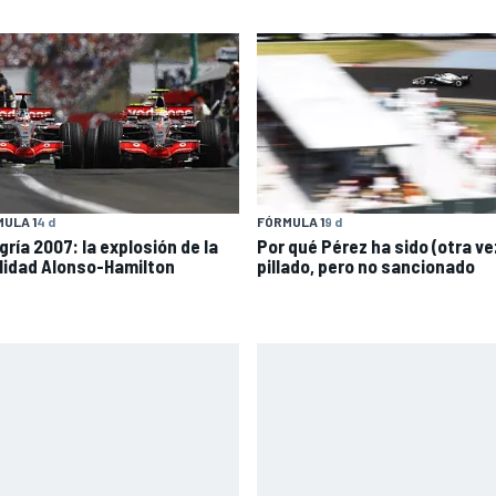
ULA 1
4 d
FÓRMULA 1
9 d
gría 2007: la explosión de la
Por qué Pérez ha sido (otra ve
alidad Alonso-Hamilton
pillado, pero no sancionado