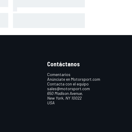
ibe
A qué hora es hoy la carrera de
ce
MotoGP en Silverstone (Gran
Bretaña) y cómo verla
Contáctanos
Comentarios
Anúnciate en Motorsport.com
Contacta con el equipo
sales@motorsport.com
650 Madison Avenue,
New York, NY 10022
USA