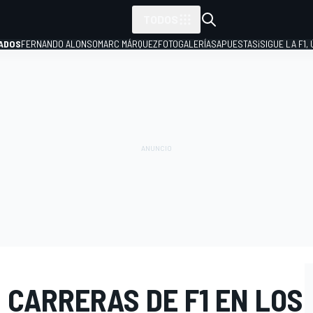
TODOS
ADOS
FERNANDO ALONSO
MARC MÁRQUEZ
FOTOGALERÍAS
APUESTAS
¡SIGUE LA F1,
P
 CARRERAS DE F1 EN LOS