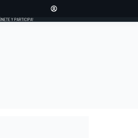
Haz que tu voz se escuche
comentando los artículos
 ÚNETE Y PARTICIPA!
INICIAR SESIÓN
EDICIÓN
ESPAÑA