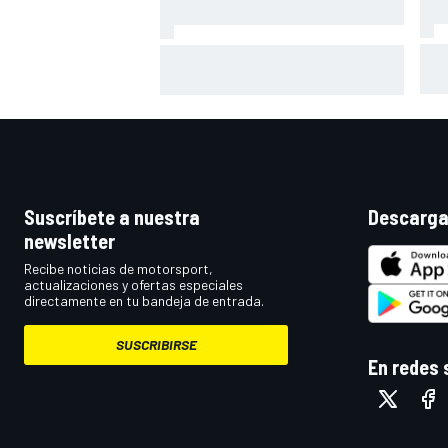
Pal
Ruiloba gana un Rally Isla de Los
Ros
Volcanes de infarto por 1 décima y
Por
hace historia con Lancia
Suscríbete a nuestra
Descarga
newsletter
Recibe noticias de motorsport,
actualizaciones y ofertas especiales
directamente en tu bandeja de entrada.
SUSCRIBIRSE
En redes 