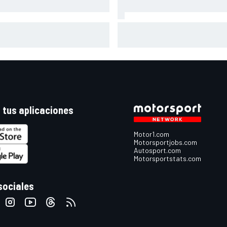
ou roza su séptima pole, pero
La razón por la que Norris rec
enqvist se la arrebata en
más críticas de las que mere
tland por 18 milésimas
 tus aplicaciones
Motor1.com
Motorsportjobs.com
Autosport.com
Motorsportstats.com
sociales