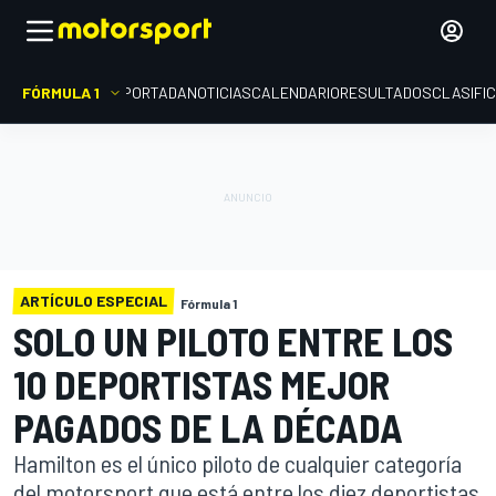
FÓRMULA 1
PORTADA
NOTICIAS
CALENDARIO
RESULTADOS
CLASIFI
ARTÍCULO ESPECIAL
Fórmula 1
SOLO UN PILOTO ENTRE LOS
10 DEPORTISTAS MEJOR
PAGADOS DE LA DÉCADA
Hamilton es el único piloto de cualquier categoría
del motorsport que está entre los diez deportistas