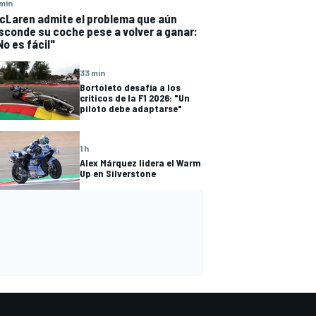
min
cLaren admite el problema que aún
sconde su coche pese a volver a ganar:
No es fácil"
33 min
Bortoleto desafía a los
críticos de la F1 2026: "Un
piloto debe adaptarse"
1 h
Alex Márquez lidera el Warm
Up en Silverstone