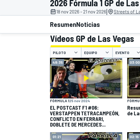
2026 Fórmula 1 GP de Las
|
18 nov 2026 - 21 nov 2026
Streets of L
INDYCAR
WRC
Resumen
Noticias
Vídeos GP de Las Vegas
PILOTO
EQUIPO
EVENTO
48:35
03:00
FÓRMULA 1
25 nov 2024
FÓRMUL
EL POSTCAST F1 #06:
Resum
WEC
FÓRMULA E
VERSTAPPEN TETRACAMPEÓN,
de La
CONFLICTO EN FERRARI,
DOBLETE DE MERCEDES...
01:21
02:15