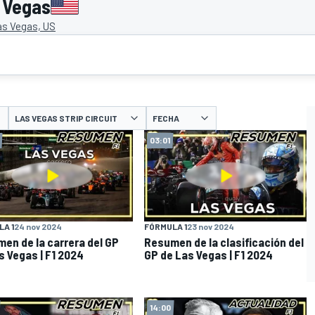
 Vegas
as Vegas, US
LAS VEGAS STRIP CIRCUIT
FECHA
03:01
A 1
24 nov 2024
FÓRMULA 1
23 nov 2024
en de la carrera del GP
Resumen de la clasificación del
s Vegas | F1 2024
GP de Las Vegas | F1 2024
14:00