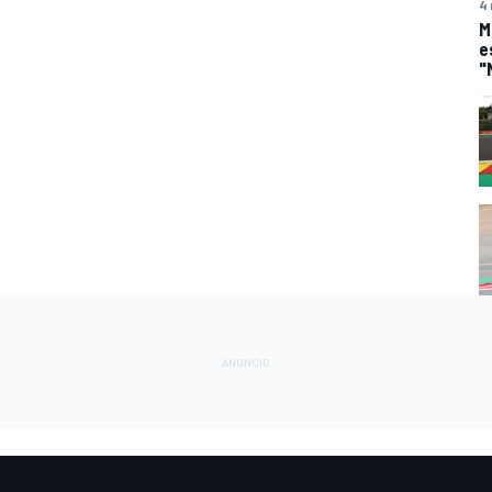
4 
M
e
"