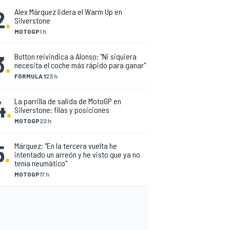
2
.
Alex Márquez lidera el Warm Up en
Silverstone
MOTOGP
1 h
3
.
Button reivindica a Alonso: "Ni siquiera
necesita el coche más rápido para ganar"
FÓRMULA 1
23 h
4
.
La parrilla de salida de MotoGP en
Silverstone: filas y posiciones
MOTOGP
22 h
5
.
Márquez: "En la tercera vuelta he
intentado un arreón y he visto que ya no
tenía neumático"
MOTOGP
17 h