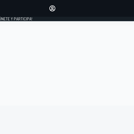
Haz que tu voz se escuche
comentando los artículos
 ÚNETE Y PARTICIPA!
INICIAR SESIÓN
EDICIÓN
ESPAÑA