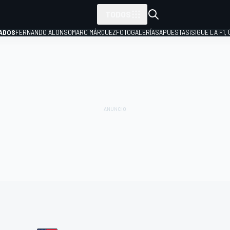
TODOS
ADOS
FERNANDO ALONSO
MARC MÁRQUEZ
FOTOGALERÍAS
APUESTAS
¡SIGUE LA F1,
P