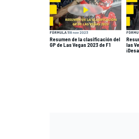
FÓRMULA 1
18 nov 2023
FÓRMUL
Resumen de la clasificación del
Resum
GP de Las Vegas 2023 de F1
las V
¡Desa