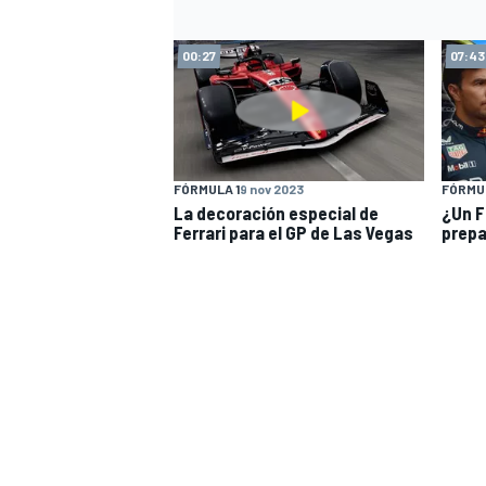
00:27
07:43
FÓRMULA 1
9 nov 2023
FÓRMUL
La decoración especial de
¿Un F
Ferrari para el GP de Las Vegas
prepa
MÁS CATEGORÍAS