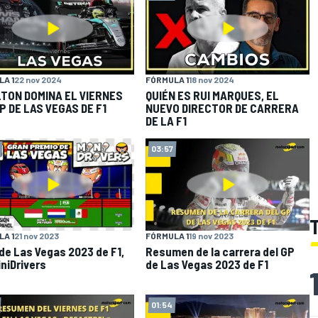
A 1
22 nov 2024
FÓRMULA 1
18 nov 2024
TON DOMINA EL VIERNES
QUIÉN ES RUI MARQUES, EL
P DE LAS VEGAS DE F1
NUEVO DIRECTOR DE CARRERA
DE LA F1
03:57
A 1
21 nov 2023
FÓRMULA 1
19 nov 2023
 de Las Vegas 2023 de F1,
Resumen de la carrera del GP
iniDrivers
de Las Vegas 2023 de F1
01:54