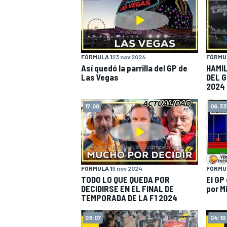
FÓRMULA 1
23 nov 2024
FÓRMUL
Así quedó la parrilla del GP de
HAMIL
Las Vegas
DEL G
2024
17:00
06:33
FÓRMULA 1
9 nov 2024
FÓRMUL
TODO LO QUE QUEDA POR
El GP
DECIDIRSE EN EL FINAL DE
por M
TEMPORADA DE LA F1 2024
03:07
04:10