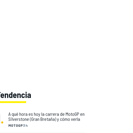
Tendencia
1
.
A qué hora es hoy la carrera de MotoGP en
Silverstone (Gran Bretaña) y cómo verla
MOTOGP
3 h