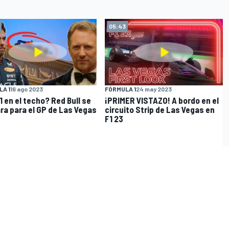
05:43
A 1
16 ago 2023
FÓRMULA 1
24 may 2023
1 en el techo? Red Bull se
¡PRIMER VISTAZO! A bordo en el
ra para el GP de Las Vegas
circuito Strip de Las Vegas en
F1 23