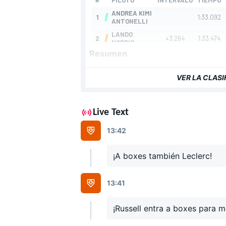
Resumen
VER LA CLAS
Live Text
13:42
¡A boxes también Leclerc!
13:41
¡Russell entra a boxes para m