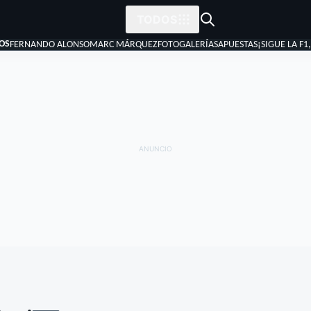
TODOS
OS
FERNANDO ALONSO
MARC MÁRQUEZ
FOTOGALERÍAS
APUESTAS
¡SIGUE LA F1