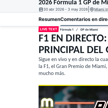
2026 Fórmula 1 GP de M
|
30 abr 2026 - 3 may 2026
Miami I
MOTOGP
INDYCAR
Resumen
Comentarios en dire
LIVE TEXT
Fórmula 1
GP de Miami
F1 EN DIRECTO
PRINCIPAL DEL
Sigue en vivo y en directo la c
la F1, el Gran Premio de Miami,
mucho más.
WRC
WEC