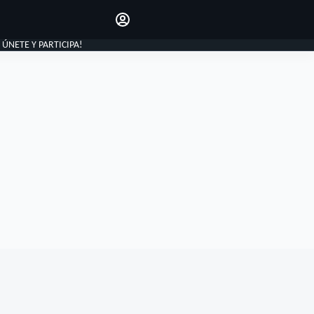
Haz que tu voz se escuche
comentando los artículos
INICIAR SESIÓN
, ÚNETE Y PARTICIPA!
EDICIÓN
ESPAÑA