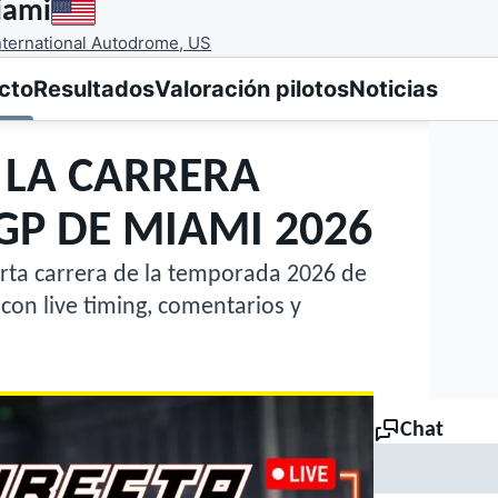
iami
nternational Autodrome, US
cto
Resultados
Valoración pilotos
Noticias
: LA CARRERA
 GP DE MIAMI 2026
uarta carrera de la temporada 2026 de
 con live timing, comentarios y
Chat