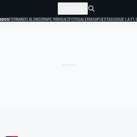
TODOS
ADOS
FERNANDO ALONSO
MARC MÁRQUEZ
FOTOGALERÍAS
APUESTAS
¡SIGUE LA F1,
P