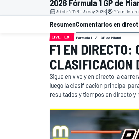
2026 Fórmula 1 GP de Mia
|
30 abr 2026 - 3 may 2026
Miami Intern
INDYCAR
WRC
Resumen
Comentarios en direc
LIVE TEXT
Fórmula 1
GP de Miami
F1 EN DIRECTO:
CLASIFICACION 
Sigue en vivo y en directo la carre
luego la clasificación principal pa
resultados y tiempos en directo 
WEC
FÓRMULA E