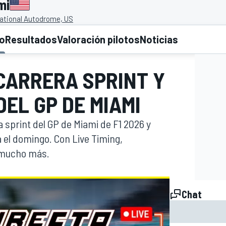
mi
ational Autodrome, US
to
Resultados
Valoración pilotos
Noticias
 CARRERA SPRINT Y
DEL GP DE MIAMI
ra sprint del GP de Miami de F1 2026 y
ra el domingo. Con Live Timing,
y mucho más.
Chat