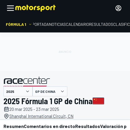
FÓRMULA 1
PORTADA
NOTICIAS
CALENDARIO
RESULTADOS
CLASIFI
presentado por
GP DE CHINA
2025 Fórmula 1 GP de China
20 mar 2025 - 23 mar 2025
Shanghai International Circuit, CN
Resumen
Comentarios en directo
Resultados
Valoración pi