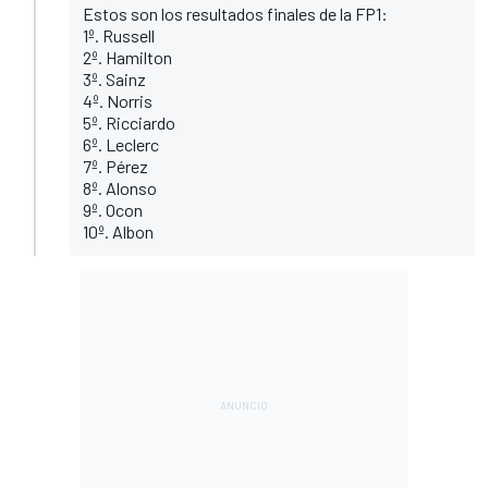
Estos son los resultados finales de la FP1:
1º. Russell
2º. Hamilton
3º. Sainz
4º. Norris
5º. Ricciardo
6º. Leclerc
7º. Pérez
8º. Alonso
9º. Ocon
10º. Albon