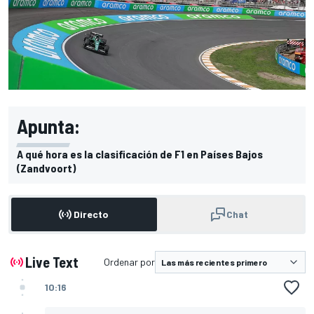
Apunta:
A qué hora es la clasificación de F1 en Países Bajos
(Zandvoort)
Directo
Chat
Live Text
Ordenar por
10:16