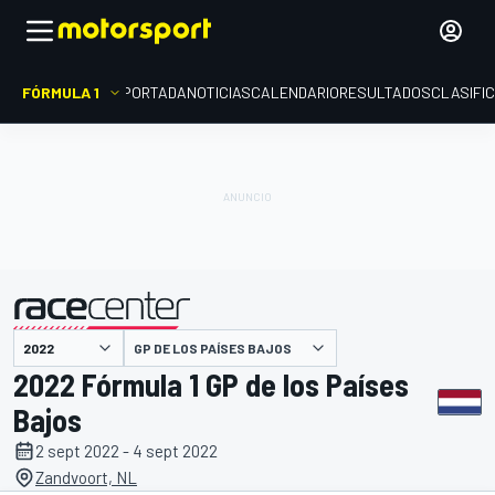
FÓRMULA 1
PORTADA
NOTICIAS
CALENDARIO
RESULTADOS
CLASIFI
presentado por
GP DE LOS PAÍSES BAJOS
2022 Fórmula 1 GP de los Países
Bajos
2 sept 2022 - 4 sept 2022
Zandvoort, NL