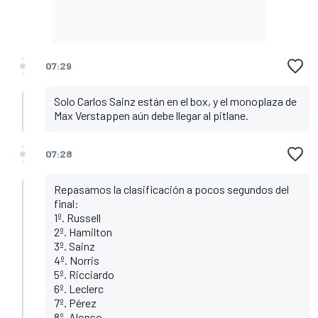
07:29
Solo Carlos Sainz están en el box, y el monoplaza de
Max Verstappen aún debe llegar al pitlane.
07:28
Repasamos la clasificación a pocos segundos del
final:
1º. Russell
2º. Hamilton
3º. Sainz
4º. Norris
5º. Ricciardo
6º. Leclerc
7º. Pérez
8º. Alonso