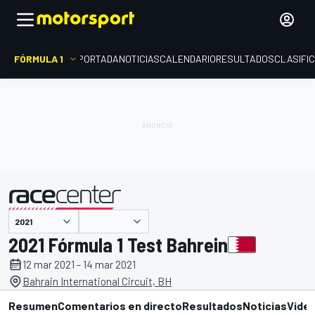
FÓRMULA 1
PORTADA
NOTICIAS
CALENDARIO
RESULTADOS
CLASIFI
presentado por
2021 Fórmula 1 Test Bahrein
12 mar 2021 - 14 mar 2021
Bahrain International Circuit, BH
Resumen
Comentarios en directo
Resultados
Noticias
Vide