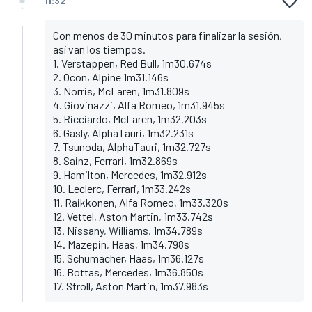
11:32
Con menos de 30 minutos para finalizar la sesión,
así van los tiempos.
1. Verstappen, Red Bull, 1m30.674s
2. Ocon, Alpine 1m31.146s
3. Norris, McLaren, 1m31.809s
4. Giovinazzi, Alfa Romeo, 1m31.945s
5. Ricciardo, McLaren, 1m32.203s
6. Gasly, AlphaTauri, 1m32.231s
7. Tsunoda, AlphaTauri, 1m32.727s
8. Sainz, Ferrari, 1m32.869s
9. Hamilton, Mercedes, 1m32.912s
10. Leclerc, Ferrari, 1m33.242s
11. Raikkonen, Alfa Romeo, 1m33.320s
12. Vettel, Aston Martin, 1m33.742s
13. Nissany, Williams, 1m34.789s
14. Mazepin, Haas, 1m34.798s
15. Schumacher, Haas, 1m36.127s
16. Bottas, Mercedes, 1m36.850s
17. Stroll, Aston Martin, 1m37.983s