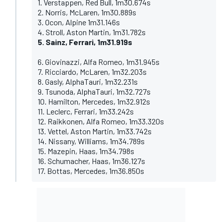
1. Verstappen, Red Bull, 1m30.674s
2. Norris, McLaren, 1m30.889s
3. Ocon, Alpine 1m31.146s
4. Stroll, Aston Martin, 1m31.782s
5. Sainz, Ferrari, 1m31.919s
6. Giovinazzi, Alfa Romeo, 1m31.945s
7. Ricciardo, McLaren, 1m32.203s
8. Gasly, AlphaTauri, 1m32.231s
9. Tsunoda, AlphaTauri, 1m32.727s
10. Hamilton, Mercedes, 1m32.912s
11. Leclerc, Ferrari, 1m33.242s
12. Raikkonen, Alfa Romeo, 1m33.320s
13. Vettel, Aston Martin, 1m33.742s
14. Nissany, Williams, 1m34.789s
15. Mazepin, Haas, 1m34.798s
16. Schumacher, Haas, 1m36.127s
17. Bottas, Mercedes, 1m36.850s