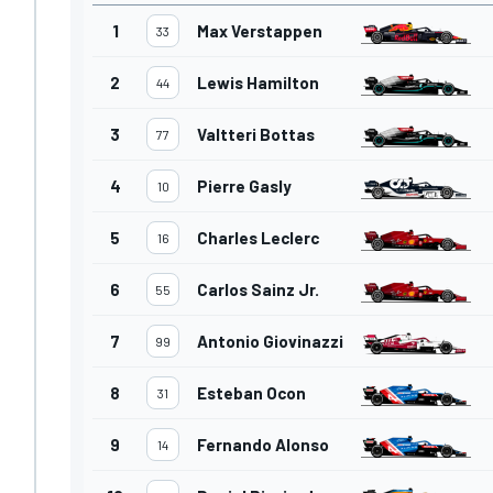
1
Max Verstappen
33
2
Lewis Hamilton
44
3
Valtteri Bottas
77
4
Pierre Gasly
10
5
Charles Leclerc
16
6
Carlos Sainz Jr.
55
7
Antonio Giovinazzi
99
8
Esteban Ocon
31
9
Fernando Alonso
14