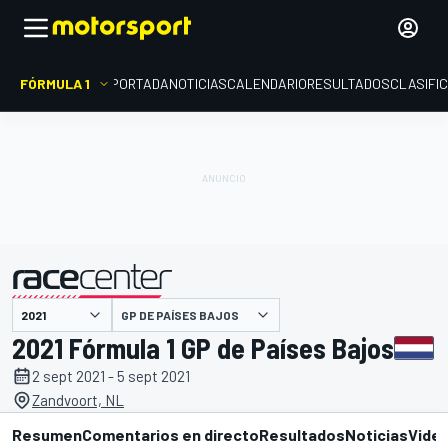
FÓRMULA 1
PORTADA
NOTICIAS
CALENDARIO
RESULTADOS
CLASIFI
presentado por
GP DE PAÍSES BAJOS
2021 Fórmula 1 GP de Países Bajos
2 sept 2021 - 5 sept 2021
Zandvoort, NL
Resumen
Comentarios en directo
Resultados
Noticias
Vide