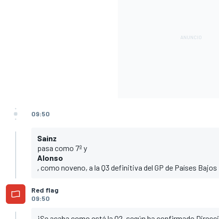
09:50
Sainz
pasa como 7º y
Alonso
, como noveno, a la Q3 definitiva del GP de Países Bajos
Red flag
09:50
¡Se acaba como está la Q2, según ha confirmado Direcci