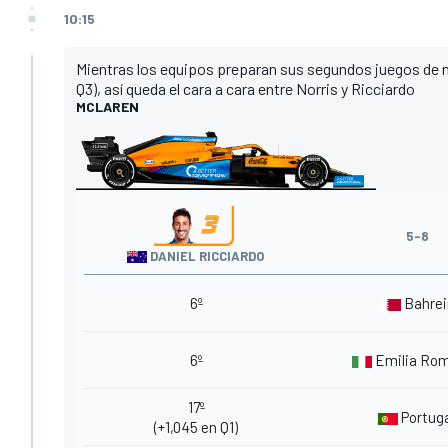
10:15
Mientras los equipos preparan sus segundos juegos de n
Q3), así queda el cara a cara entre Norris y Ricciardo
MCLAREN
5-8
DANIEL RICCIARDO
6º
Bahrei
6º
Emilia Ro
17º
Portug
(+1,045 en Q1)