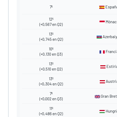
7º
Españ
12º
Mónac
(+0,567 en Q2)
13º
Azerbai
(+0,745 en Q2)
10º
Franci
(+0,130 en Q3)
13º
Estiri
(+0,510 en Q2)
13º
Austri
(+0,304 en Q2)
7º
Gran Bre
(+0,002 en Q3)
11º
Hungrí
(+0,486 en Q2)