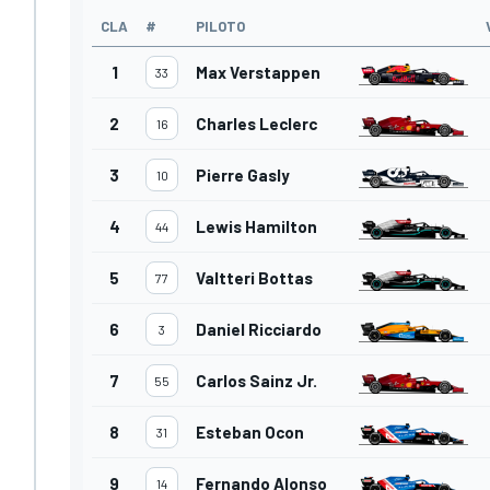
CLA
#
PILOTO
1
Max Verstappen
33
2
Charles Leclerc
16
3
Pierre Gasly
10
4
Lewis Hamilton
44
5
Valtteri Bottas
77
6
Daniel Ricciardo
3
7
Carlos Sainz Jr.
55
8
Esteban Ocon
31
9
Fernando Alonso
14