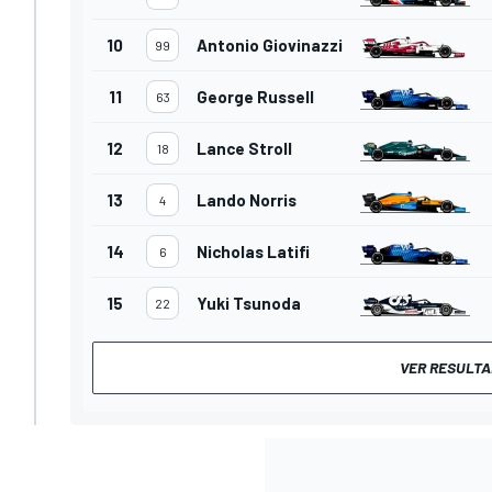
10
Antonio Giovinazzi
99
11
George Russell
63
12
Lance Stroll
18
13
Lando Norris
4
14
Nicholas Latifi
6
15
Yuki Tsunoda
22
VER RESULTA