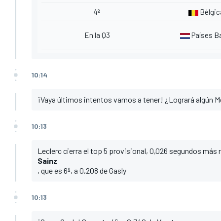
4º
Bélgic
En la Q3
Países B
10:14
¡Vaya últimos intentos vamos a tener! ¿Logrará algún M
10:13
Leclerc cierra el top 5 provisional, 0,026 segundos más 
Sainz
, que es 6º, a 0,208 de Gasly
10:13