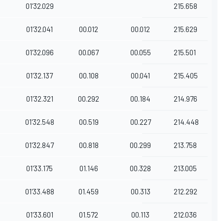
01'32.029
215.658
01'32.041
00.012
00.012
215.629
01'32.096
00.067
00.055
215.501
01'32.137
00.108
00.041
215.405
01'32.321
00.292
00.184
214.976
01'32.548
00.519
00.227
214.448
01'32.847
00.818
00.299
213.758
01'33.175
01.146
00.328
213.005
01'33.488
01.459
00.313
212.292
01'33.601
01.572
00.113
212.036