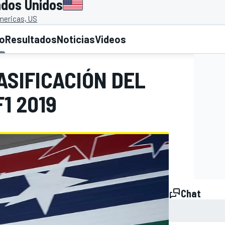
ados Unidos
Americas, US
to
Resultados
Noticias
Videos
ASIFICACIÓN DEL
F1 2019
Chat