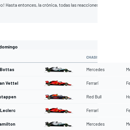
o! Hasta entonces, la crónica, todas las reacciones y las mejores f
el domingo
CHASIS
M
 Bottas
Mercedes
M
an Vettel
Ferrari
Fe
stappen
Red Bull
H
 Leclerc
Ferrari
Fe
amilton
Mercedes
M