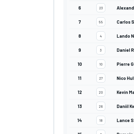
6
Alexand
23
7
Carlos S
55
8
Lando N
4
9
Daniel R
3
10
Pierre G
10
11
Nico Hu
27
MÁS CATEGORÍAS
12
Kevin M
20
13
Daniil K
26
14
Lance St
18