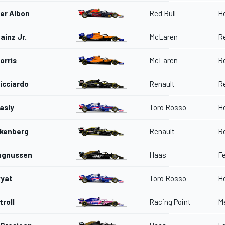
er Albon
Red Bull
H
ainz Jr.
McLaren
R
orris
McLaren
R
icciardo
Renault
R
asly
Toro Rosso
H
lkenberg
Renault
R
agnussen
Haas
Fe
vyat
Toro Rosso
H
roll
Racing Point
M