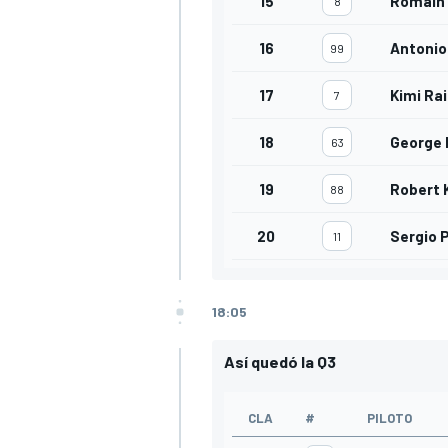
15
Romain 
8
16
Antonio
99
17
Kimi Ra
7
18
George 
63
19
Robert 
88
20
Sergio 
11
18:05
Así quedó la Q3
CLA
#
PILOTO