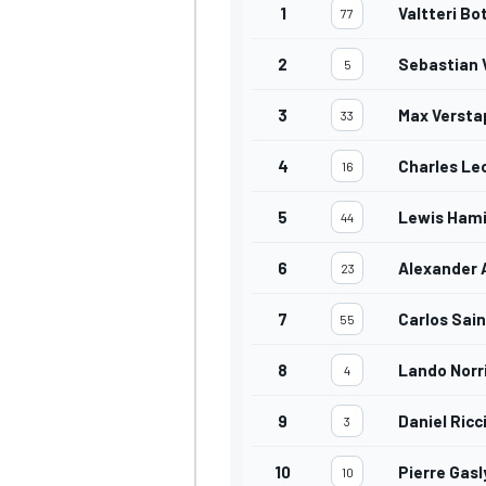
1
Valtteri Bo
77
2
Sebastian 
5
3
Max Verst
33
4
Charles Le
16
5
Lewis Hami
44
6
Alexander 
23
7
Carlos Sain
55
8
Lando Norr
4
9
Daniel Ricc
3
10
Pierre Gasl
10