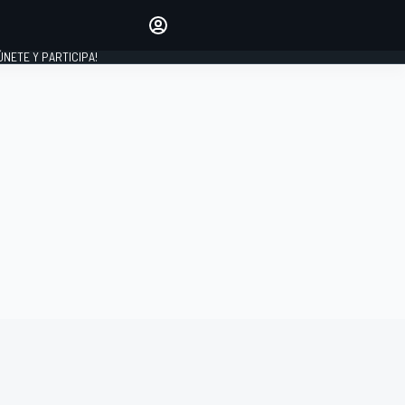
Haz que tu voz se escuche
comentando los artículos
 ÚNETE Y PARTICIPA!
INICIAR SESIÓN
EDICIÓN
ESPAÑA