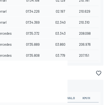
rrari
01'34.158
02.129
210.781
rrari
01'34.226
02.197
210.629
rrari
01'34.369
02.340
210.310
ercedes
01'35.372
03.343
208.098
ercedes
01'35.889
03.860
206.976
ercedes
01'35.808
03.779
207.151
TAS
TIEMPO
DIFERENCIA
INTERVALO
KM/H