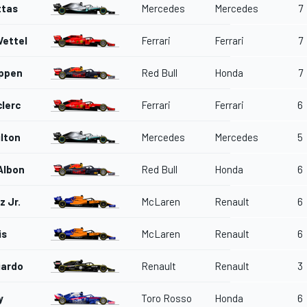
ttas
Mercedes
Mercedes
7
Vettel
Ferrari
Ferrari
7
appen
Red Bull
Honda
7
clerc
Ferrari
Ferrari
6
lton
Mercedes
Mercedes
5
Albon
Red Bull
Honda
6
z Jr.
McLaren
Renault
6
is
McLaren
Renault
6
iardo
Renault
Renault
3
y
Toro Rosso
Honda
6