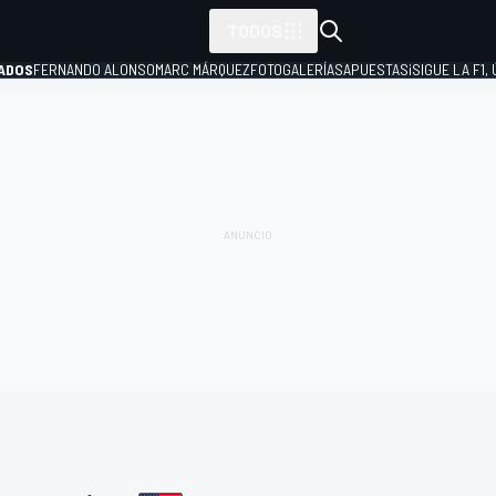
TODOS
ADOS
FERNANDO ALONSO
MARC MÁRQUEZ
FOTOGALERÍAS
APUESTAS
¡SIGUE LA F1,
P