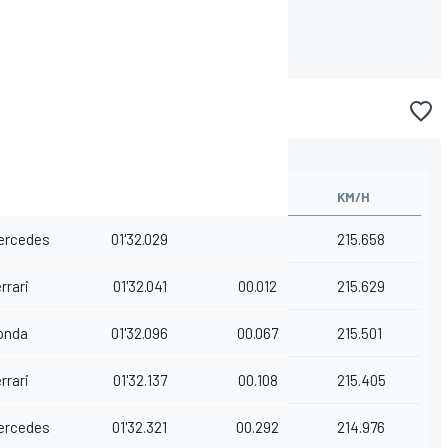
otos en
OTOR
TIEMPO
DIFERENCIA
KM/H
ercedes
01'32.029
215.658
rrari
01'32.041
00.012
215.629
onda
01'32.096
00.067
215.501
rrari
01'32.137
00.108
215.405
ercedes
01'32.321
00.292
214.976