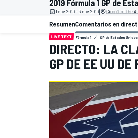
2019 Fórmula 1 GP de Est
|
1 nov 2019 - 3 nov 2019
Circuit of the 
INDYCAR
WRC
Resumen
Comentarios en direc
LIVE TEXT
Fórmula 1
GP de Estados Unidos
DIRECTO: LA CL
GP DE EE UU DE 
WEC
FÓRMULA E