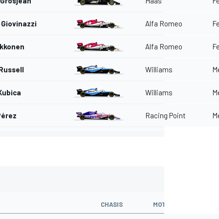
Grosjean
Haas
Fe
 Giovinazzi
Alfa Romeo
Fe
ikkonen
Alfa Romeo
Fe
Russell
Williams
M
Kubica
Williams
M
Pérez
Racing Point
M
CHASIS
MOTOR
VUEL