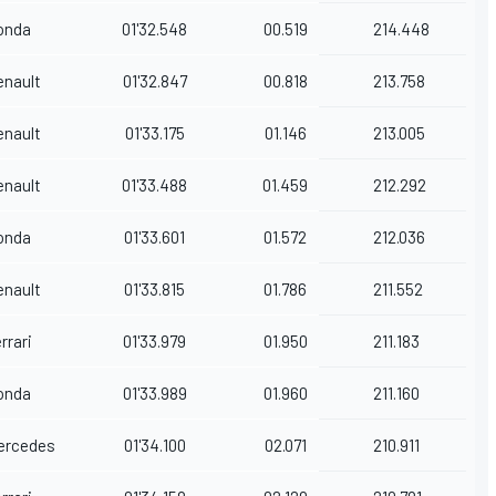
onda
01'32.548
00.519
214.448
enault
01'32.847
00.818
213.758
enault
01'33.175
01.146
213.005
enault
01'33.488
01.459
212.292
onda
01'33.601
01.572
212.036
enault
01'33.815
01.786
211.552
rrari
01'33.979
01.950
211.183
onda
01'33.989
01.960
211.160
ercedes
01'34.100
02.071
210.911