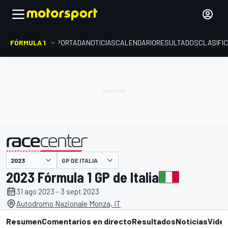
FÓRMULA 1
PORTADA
NOTICIAS
CALENDARIO
RESULTADOS
CLASIFI
presentado por
GP DE ITALIA
2023 Fórmula 1 GP de Italia
31 ago 2023 - 3 sept 2023
Autodromo Nazionale Monza, IT
Resumen
Comentarios en directo
Resultados
Noticias
Vide