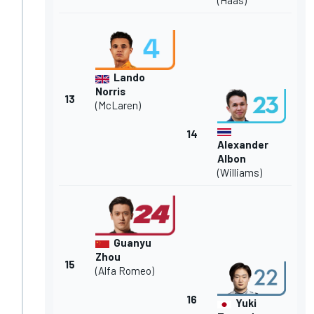
(Haas)
Lando
Norris
13
(McLaren)
14
Alexander
Albon
(Williams)
Guanyu
Zhou
15
(Alfa Romeo)
16
Yuki