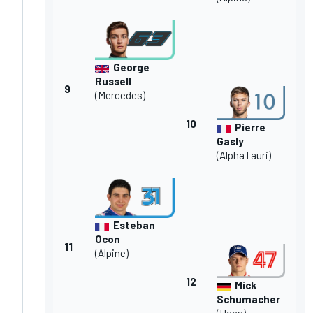
George
Russell
9
(Mercedes)
10
Pierre
Gasly
(AlphaTauri)
Esteban
Ocon
11
(Alpine)
12
Mick
Schumacher