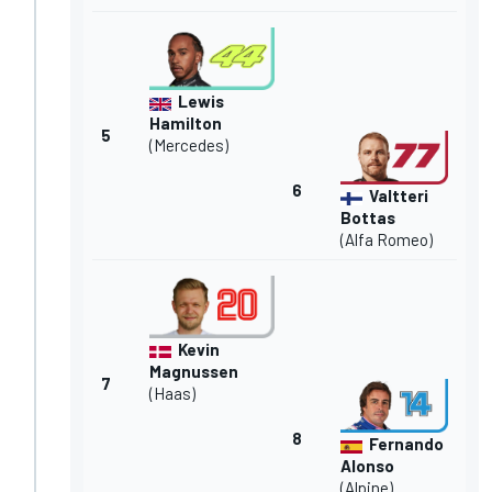
Lewis
Hamilton
5
(Mercedes)
6
Valtteri
Bottas
(Alfa Romeo)
Kevin
Magnussen
7
(Haas)
8
Fernando
Alonso
(Alpine)