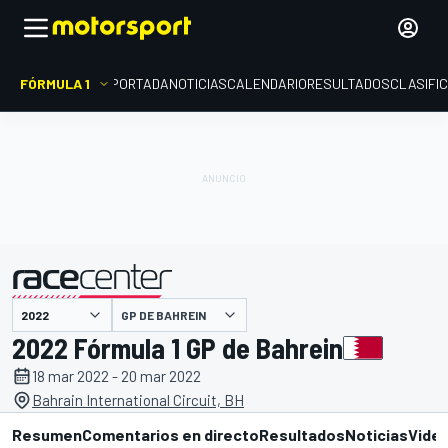
FÓRMULA 1
PORTADA
NOTICIAS
CALENDARIO
RESULTADOS
CLASIFI
presentado por
GP DE BAHREIN
2022 Fórmula 1 GP de Bahrein
18 mar 2022 - 20 mar 2022
Bahrain International Circuit, BH
Resumen
Comentarios en directo
Resultados
Noticias
Vide