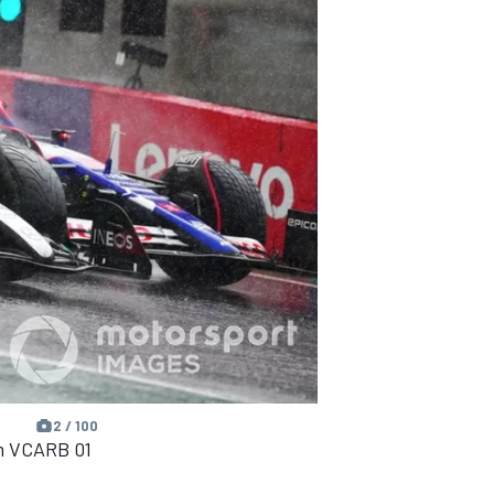
2 / 100
am VCARB 01