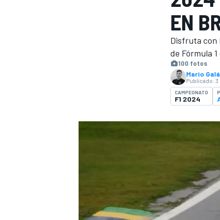
EN B
INDYCAR
WRC
Disfruta con 
de Fórmula 1 
100 fotos
Mario Gal
Publicado:
3
CAMPEONATO
P
F1 2024
WEC
FÓRMULA E