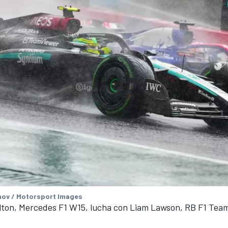
ov / Motorsport Images
lton, Mercedes F1 W15, lucha con Liam Lawson, RB F1 Te