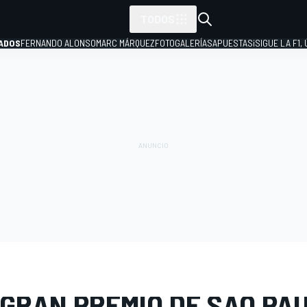
TODOS
ADOS
FERNANDO ALONSO
MARC MÁRQUEZ
FOTOGALERÍAS
APUESTAS
¡SIGUE LA F1,
P
E FOTOS
Fórmula 1
GP de Brasil
 GRAN PREMIO DE SAO PA