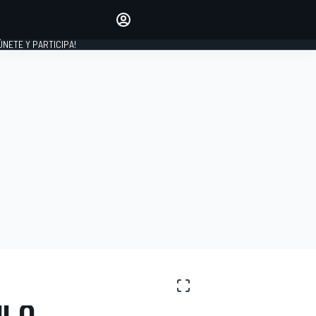
Haz que tu voz se escuche
comentando los artículos
 ÚNETE Y PARTICIPA!
INICIAR SESIÓN
EDICIÓN
ESPAÑA
ULO