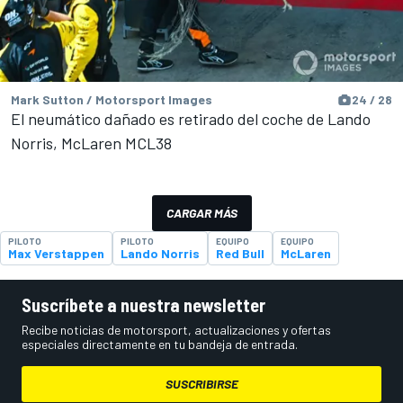
Mark Sutton / Motorsport Images
24 / 28
El neumático dañado es retirado del coche de Lando
Norris, McLaren MCL38
CARGAR MÁS
PILOTO
PILOTO
EQUIPO
EQUIPO
Max Verstappen
Lando Norris
Red Bull
McLaren
Suscríbete a nuestra newsletter
Recibe noticias de motorsport, actualizaciones y ofertas
especiales directamente en tu bandeja de entrada.
SUSCRIBIRSE