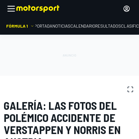
FÓRMULA 1
PORTADA
NOTICIAS
CALENDARIO
RESULTADOS
CLASIFI
GALERÍAS DE FOTOS
Fórmula 1
GP de Austria
GALERÍA: LAS FOTOS DEL
POLÉMICO ACCIDENTE DE
VERSTAPPEN Y NORRIS EN