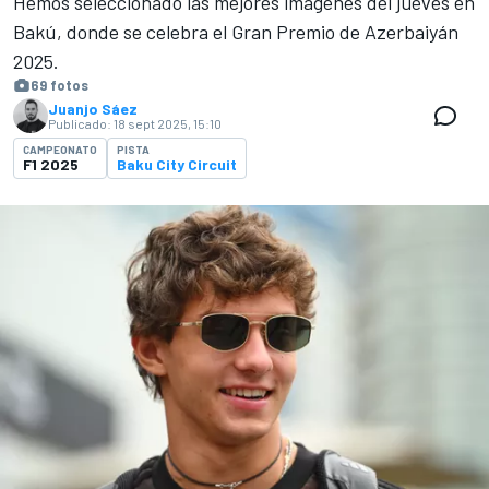
Hemos seleccionado las mejores imágenes del jueves en
Bakú, donde se celebra el Gran Premio de Azerbaiyán
2025.
69 fotos
Juanjo Sáez
Publicado:
18 sept 2025, 15:10
CAMPEONATO
PISTA
F1 2025
Baku City Circuit