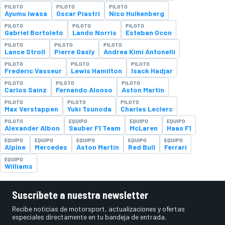
PILOTO
PILOTO
PILOTO
Ayumu Iwasa
Oscar Piastri
Nico Hulkenberg
PILOTO
PILOTO
PILOTO
Gabriel Bortoleto
Lando Norris
Esteban Ocon
PILOTO
PILOTO
PILOTO
Lance Stroll
Pierre Gasly
Andrea Kimi Antonelli
PILOTO
PILOTO
PILOTO
Frederic Vasseur
Lewis Hamilton
Isack Hadjar
PILOTO
PILOTO
PILOTO
Carlos Sainz
Fernando Alonso
Aston Martin
PILOTO
PILOTO
PILOTO
Max Verstappen
Yuki Tsunoda
Charles Leclerc
PILOTO
EQUIPO
EQUIPO
EQUIPO
Alexander Albon
Sauber F1 Team
McLaren
Haas F1
EQUIPO
EQUIPO
EQUIPO
EQUIPO
EQUIPO
Alpine
Mercedes
Aston Martin
Red Bull
Ferrari
EQUIPO
Williams
Suscríbete a nuestra newsletter
Recibe noticias de motorsport, actualizaciones y ofertas
especiales directamente en tu bandeja de entrada.