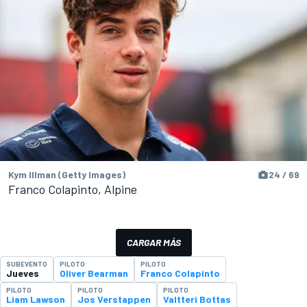
Kym Illman (Getty Images)
24 / 69
Franco Colapinto, Alpine
CARGAR MÁS
SUBEVENTO
PILOTO
PILOTO
Jueves
Oliver Bearman
Franco Colapinto
PILOTO
PILOTO
PILOTO
Liam Lawson
Jos Verstappen
Valtteri Bottas