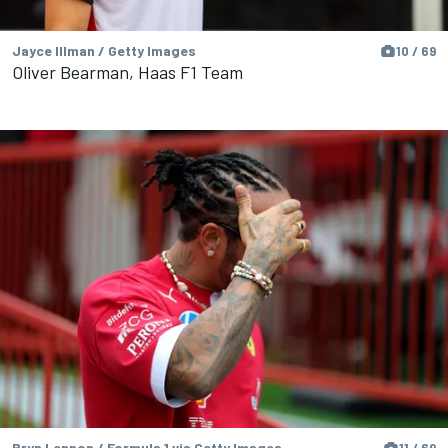
Jayce Illman / Getty Images
10 / 69
Oliver Bearman, Haas F1 Team
Bryn Lennon / Formula 1 via Getty Images
11 / 69