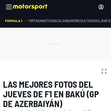
FÓRMULA 1
PORTADA
NOTICIAS
CALENDARIO
RESULTADOS
CLASIFI
GALERÍAS DE FOTOS
Fórmula 1
GP de Azerbaiyán
LAS MEJORES FOTOS DEL
JUEVES DE F1 EN BAKÚ (GP
DE AZERBAIYÁN)