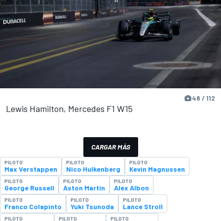
48 / 112
Lewis Hamilton, Mercedes F1 W15
CARGAR MÁS
PILOTO
PILOTO
PILOTO
Max Verstappen
Nico Hulkenberg
Kevin Magnussen
PILOTO
PILOTO
PILOTO
George Russell
Aston Martin
Alex Albon
PILOTO
PILOTO
PILOTO
Franco Colapinto
Yuki Tsunoda
Lance Stroll
PILOTO
PILOTO
PILOTO