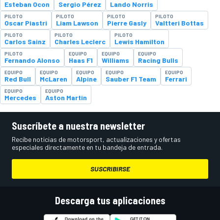
Esteban Ocon
Sergio Pérez
Lando Norris
PILOTO
PILOTO
PILOTO
PILOTO
Oscar Piastri
Liam Lawson
Pierre Gasly
Valtteri Bottas
PILOTO
PILOTO
PILOTO
Carlos Sainz
Charles Leclerc
Lewis Hamilton
PILOTO
EQUIPO
EQUIPO
EQUIPO
Fernando Alonso
Haas F1
Williams
Racing Bulls
EQUIPO
EQUIPO
EQUIPO
EQUIPO
EQUIPO
Red Bull
McLaren
Alpine
Sauber F1 Team
Ferrari
EQUIPO
EQUIPO
Mercedes
Aston Martin
Suscríbete a nuestra newsletter
Recibe noticias de motorsport, actualizaciones y ofertas
especiales directamente en tu bandeja de entrada.
SUSCRIBIRSE
Descarga tus aplicaciones