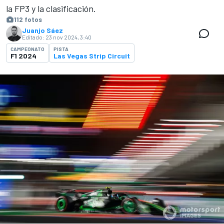
la FP3 y la clasificación.
112 fotos
Juanjo Sáez
Editado:
23 nov 2024, 3:40
CAMPEONATO
PISTA
F1 2024
Las Vegas Strip Circuit