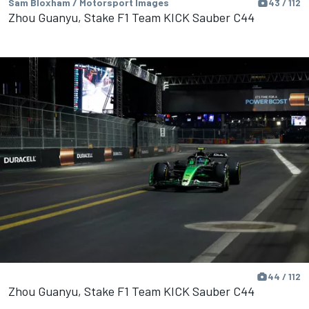
Sam Bloxham / Motorsport Images
43 / 112
Zhou Guanyu, Stake F1 Team KICK Sauber C44
44 / 112
Zhou Guanyu, Stake F1 Team KICK Sauber C44