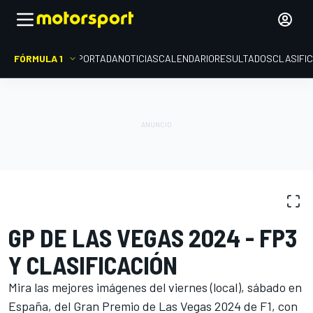
FÓRMULA 1
PORTADA
NOTICIAS
CALENDARIO
RESULTADOS
CLASIFI
GALERÍAS DE FOTOS
Fórmula 1
GP de Las Vegas
GP DE LAS VEGAS 2024 - FP3
Y CLASIFICACIÓN
Mira las mejores imágenes del viernes (local), sábado en
España, del Gran Premio de Las Vegas 2024 de F1, con