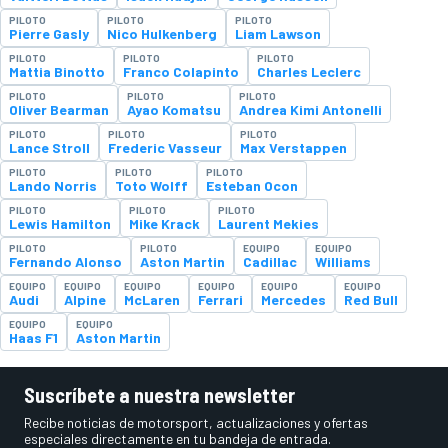
PILOTO
PILOTO
PILOTO
Pierre Gasly
Nico Hulkenberg
Liam Lawson
PILOTO
PILOTO
PILOTO
Mattia Binotto
Franco Colapinto
Charles Leclerc
PILOTO
PILOTO
PILOTO
Oliver Bearman
Ayao Komatsu
Andrea Kimi Antonelli
PILOTO
PILOTO
PILOTO
Lance Stroll
Frederic Vasseur
Max Verstappen
PILOTO
PILOTO
PILOTO
Lando Norris
Toto Wolff
Esteban Ocon
PILOTO
PILOTO
PILOTO
Lewis Hamilton
Mike Krack
Laurent Mekies
PILOTO
PILOTO
EQUIPO
EQUIPO
Fernando Alonso
Aston Martin
Cadillac
Williams
EQUIPO
EQUIPO
EQUIPO
EQUIPO
EQUIPO
EQUIPO
Audi
Alpine
McLaren
Ferrari
Mercedes
Red Bull
EQUIPO
EQUIPO
Haas F1
Aston Martin
Suscríbete a nuestra newsletter
Recibe noticias de motorsport, actualizaciones y ofertas
especiales directamente en tu bandeja de entrada.