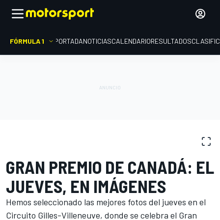
FÓRMULA 1
PORTADA
NOTICIAS
CALENDARIO
RESULTADOS
CLASIFI
GALERÍAS DE FOTOS
Fórmula 1
GP de Canadá
GRAN PREMIO DE CANADÁ: EL
JUEVES, EN IMÁGENES
Hemos seleccionado las mejores fotos del jueves en el
Circuito Gilles-Villeneuve, donde se celebra el Gran