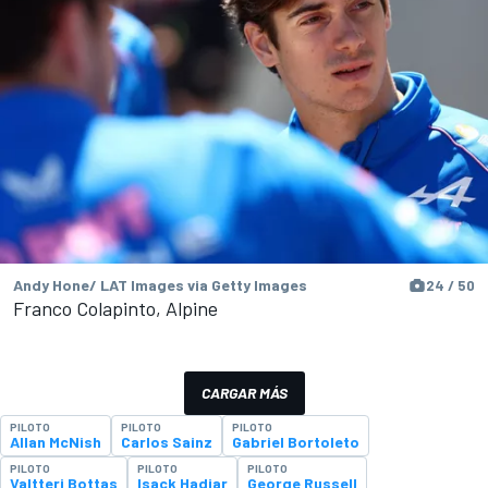
Andy Hone/ LAT Images via Getty Images
24 / 50
Franco Colapinto, Alpine
CARGAR MÁS
PILOTO
PILOTO
PILOTO
Allan McNish
Carlos Sainz
Gabriel Bortoleto
PILOTO
PILOTO
PILOTO
Valtteri Bottas
Isack Hadjar
George Russell