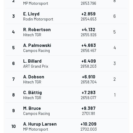
2
8
MP Motorsport
26'53.796
E. Lloyd
+2.859
3
6
Rodin Motorsport
26'54.653
R. Robertson
+4.132
4
5
Hitech TGR
26'55.926
A. Palmowski
+4.663
5
4
Campos Racing
26'56.457
L. Billard
+6.409
6
3
ART Grand Prix
26'58.203
A. Dobson
+6.910
7
2
Hitech TGR
26'58.704
C. Bättig
+7.283
8
1
Hitech TGR
26'59.077
M. Bruce
+9.387
9
Campos Racing
27'01.181
A. Hurup Larsen
+10.209
10
MP Motorsport
27'02.003