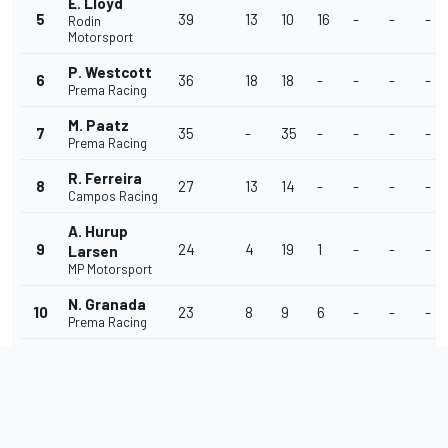
E. Lloyd
5
39
13
10
16
-
-
-
Rodin
Motorsport
P. Westcott
6
36
18
18
-
-
-
-
Prema Racing
M. Paatz
7
35
-
35
-
-
-
-
Prema Racing
R. Ferreira
8
27
13
14
-
-
-
-
Campos Racing
A. Hurup
9
24
4
19
1
-
-
-
Larsen
MP Motorsport
N. Granada
10
23
8
9
6
-
-
-
Prema Racing