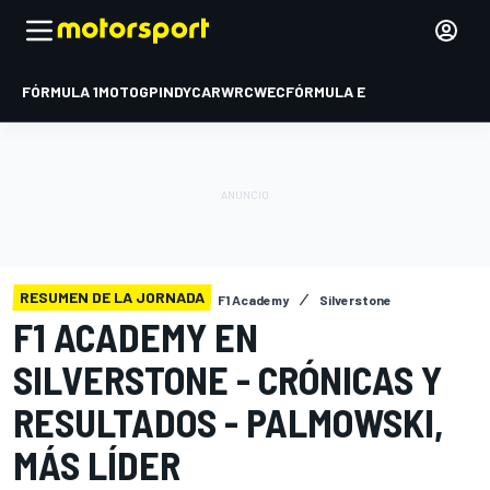
FÓRMULA 1
MOTOGP
INDYCAR
WRC
WEC
FÓRMULA E
RESUMEN DE LA JORNADA
F1 Academy
Silverstone
F1 ACADEMY EN
SILVERSTONE - CRÓNICAS Y
RESULTADOS - PALMOWSKI,
MÁS LÍDER