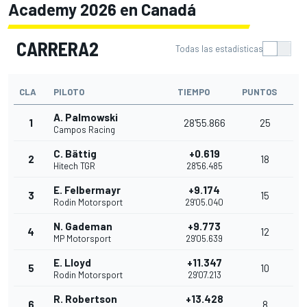
Academy 2026 en Canadá
CARRERA2
Todas las estadísticas
CLA
PILOTO
TIEMPO
PUNTOS
A. Palmowski
1
28'55.866
25
Campos Racing
C. Bättig
+0.619
2
18
Hitech TGR
28'56.485
E. Felbermayr
+9.174
3
15
Rodin Motorsport
29'05.040
N. Gademan
+9.773
4
12
MP Motorsport
29'05.639
E. Lloyd
+11.347
5
10
Rodin Motorsport
29'07.213
R. Robertson
+13.428
6
8