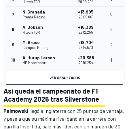
Hitech TGR
29'09.294
N. Granada
+13.995
7
6
Prema Racing
29'09.861
A. Dobson
+16.389
8
4
Hitech TGR
29'12.255
M. Bruce
+18.704
9
2
Campos Racing
29'14.570
A. Hurup Larsen
+20.388
10
1
MP Motorsport
29'16.254
VER RESULTADOS
Así queda el campeonato de F1
Academy 2026 tras Silverstone
Palmowski
llegó a Inglaterra con 25 puntos de ventaja,
y pese a que su máxima rival ganó en la carrera con
parrilla invertida, sale más líder, con un margen de 30