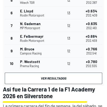
5
12
Hitech TGR
2'02.387
E. Lloyd
+0.634
6
13
Rodin Motorsport
2'02.409
N. Gademan
+0.635
7
12
MP Motorsport
2'02.410
E. Felbermayr
+0.684
8
13
Rodin Motorsport
2'02.459
M. Bruce
+0.766
9
12
Campos Racing
2'02.541
P. Westcott
+0.780
10
12
Prema Racing
2'02.555
VER RESULTADOS
Así fue la Carrera 1 de la F1 Academy
2026 en Silverstone
La primera carrera del fin de semana, la del sábado, se