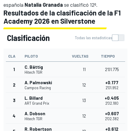
española
Natalia Granada
se clasificó 12ª.
Resultados de la clasificación de la F1
Academy 2026 en Silverstone
Clasificación
Todas las estadísticas
CLA
PILOTO
VUELTAS
TIEMPO
C. Bättig
1
11
2'01.775
Hitech TGR
A. Palmowski
+0.177
2
12
Campos Racing
2'01.952
L. Billard
+0.405
3
13
ART Grand Prix
2'02.180
A. Dobson
+0.607
4
12
Hitech TGR
2'02.382
R. Robertson
+0.612