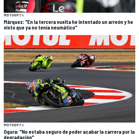
MOTOGP
3 h
Márquez: "En la tercera vuelta he intentado un arreón y he
visto que ya no tenía neumático"
MOTOGP
3 h
Ogura: "No estaba seguro de poder acabar la carrera por la
degradación"